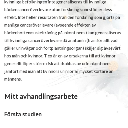
kvinnliga befolkningen inte generaliseras till kvinnliga
bäckencanceröverlevare utan forskning som stödjer dess
effekt. Inte heller resultaten från den forskning som gjorts på
manliga canceröverlevare (avseende effekten av
bäckenbottenmuskelträning på inkontinens) kan generaliseras
till kvinnliga canceröverlevare då anatomin (framför allt vad
gäller urinvägar och fortplantningsorgan) skiljer sig avsevärt
hos män och kvinnor. T ex är en av orsakerna till att kvinnor
generellt löper större risk att drabbas av urininkontinens
jämfört med män att kvinnors urinrör är mycket kortare än
männens.
Mitt avhandlingsarbete
Första studien