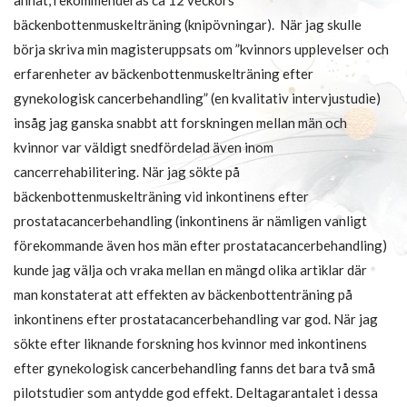
bäckenbottenmuskelträning (knipövningar). När jag skulle
börja skriva min magisteruppsats om ”kvinnors upplevelser och
erfarenheter av bäckenbottenmuskelträning efter
gynekologisk cancerbehandling” (en kvalitativ intervjustudie)
insåg jag ganska snabbt att forskningen mellan män och
kvinnor var väldigt snedfördelad även inom
cancerrehabilitering. När jag sökte på
bäckenbottenmuskelträning vid inkontinens efter
prostatacancerbehandling (inkontinens är nämligen vanligt
förekommande även hos män efter prostatacancerbehandling)
kunde jag välja och vraka mellan en mängd olika artiklar där
man konstaterat att effekten av bäckenbottenträning på
inkontinens efter prostatacancerbehandling var god. När jag
sökte efter liknande forskning hos kvinnor med inkontinens
efter gynekologisk cancerbehandling fanns det bara två små
pilotstudier som antydde god effekt. Deltagarantalet i dessa