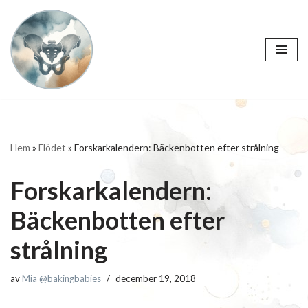
Hoppa
till
innehåll
Hem
»
Flödet
»
Forskarkalendern: Bäckenbotten efter strålning
Forskarkalendern:
Bäckenbotten efter
strålning
av
Mia @bakingbabies
december 19, 2018