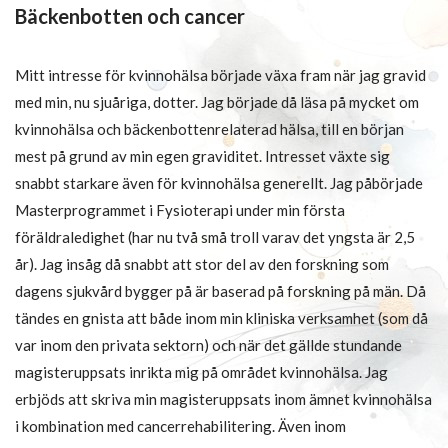
Bäckenbotten och cancer
Mitt intresse för kvinnohälsa började växa fram när jag gravid
med min, nu sjuåriga, dotter. Jag började då läsa på mycket om
kvinnohälsa och bäckenbottenrelaterad hälsa, till en början
mest på grund av min egen graviditet. Intresset växte sig
snabbt starkare även för kvinnohälsa generellt. Jag påbörjade
Masterprogrammet i Fysioterapi under min första
föräldraledighet (har nu två små troll varav det yngsta är 2,5
år). Jag insåg då snabbt att stor del av den forskning som
dagens sjukvård bygger på är baserad på forskning på män. Då
tändes en gnista att både inom min kliniska verksamhet (som då
var inom den privata sektorn) och när det gällde stundande
magisteruppsats inrikta mig på området kvinnohälsa. Jag
erbjöds att skriva min magisteruppsats inom ämnet kvinnohälsa
i kombination med cancerrehabilitering. Även inom