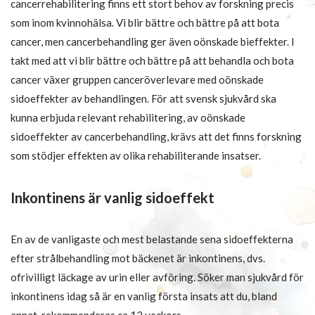
cancerrehabilitering finns ett stort behov av forskning precis
som inom kvinnohälsa. Vi blir bättre och bättre på att bota
cancer, men cancerbehandling ger även oönskade bieffekter. I
takt med att vi blir bättre och bättre på att behandla och bota
cancer växer gruppen canceröverlevare med oönskade
sidoeffekter av behandlingen. För att svensk sjukvård ska
kunna erbjuda relevant rehabilitering, av oönskade
sidoeffekter av cancerbehandling, krävs att det finns forskning
som stödjer effekten av olika rehabiliterande insatser.
Inkontinens är vanlig sidoeffekt
En av de vanligaste och mest belastande sena sidoeffekterna
efter strålbehandling mot bäckenet är inkontinens, dvs.
ofrivilligt läckage av urin eller avföring. Söker man sjukvård för
inkontinens idag så är en vanlig första insats att du, bland
annat, rekommenderas ca 12 veckors