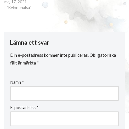
olika sjukdomstillstånd och
maj 17, 2021
jag kan inte gå in på var och
I ”Kvinnohälsa”
ett. Istället kommer jag göra
inlägg på två huvudteman.
Det ena är gyncancer och
det…
Lämna ett svar
Din e-postadress kommer inte publiceras.
Obligatoriska
fält är märkta
*
Namn
*
E-postadress
*