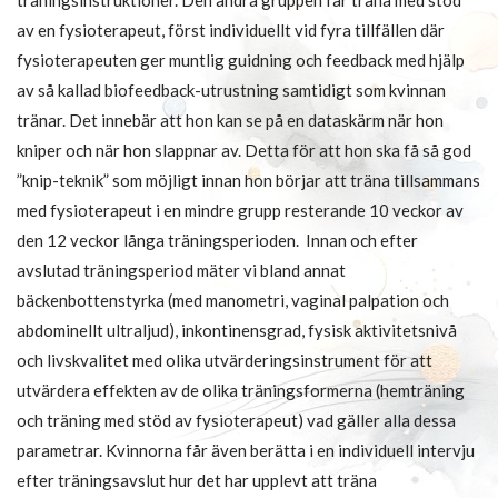
av en fysioterapeut, först individuellt vid fyra tillfällen där
fysioterapeuten ger muntlig guidning och feedback med hjälp
av så kallad biofeedback-utrustning samtidigt som kvinnan
tränar. Det innebär att hon kan se på en dataskärm när hon
kniper och när hon slappnar av. Detta för att hon ska få så god
”knip-teknik” som möjligt innan hon börjar att träna tillsammans
med fysioterapeut i en mindre grupp resterande 10 veckor av
den 12 veckor långa träningsperioden. Innan och efter
avslutad träningsperiod mäter vi bland annat
bäckenbottenstyrka (med manometri, vaginal palpation och
abdominellt ultraljud), inkontinensgrad, fysisk aktivitetsnivå
och livskvalitet med olika utvärderingsinstrument för att
utvärdera effekten av de olika träningsformerna (hemträning
och träning med stöd av fysioterapeut) vad gäller alla dessa
parametrar. Kvinnorna får även berätta i en individuell intervju
efter träningsavslut hur det har upplevt att träna