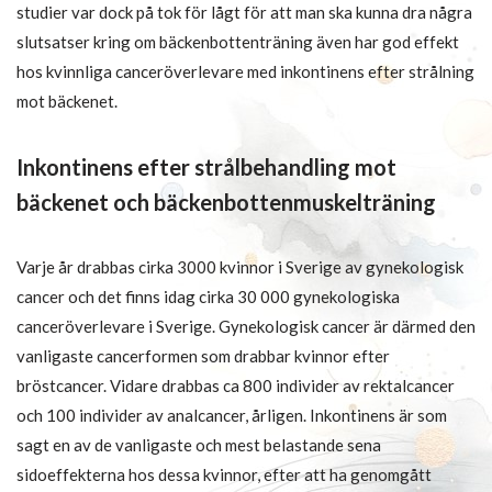
studier var dock på tok för lågt för att man ska kunna dra några
slutsatser kring om bäckenbottenträning även har god effekt
hos kvinnliga canceröverlevare med inkontinens efter strålning
mot bäckenet.
Inkontinens efter strålbehandling mot
bäckenet och bäckenbottenmuskelträning
Varje år drabbas cirka 3000 kvinnor i Sverige av gynekologisk
cancer och det finns idag cirka 30 000 gynekologiska
canceröverlevare i Sverige. Gynekologisk cancer är därmed den
vanligaste cancerformen som drabbar kvinnor efter
bröstcancer. Vidare drabbas ca 800 individer av rektalcancer
och 100 individer av analcancer, årligen. Inkontinens är som
sagt en av de vanligaste och mest belastande sena
sidoeffekterna hos dessa kvinnor, efter att ha genomgått