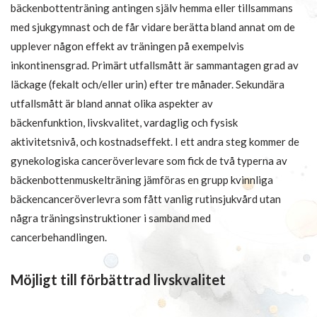
bäckenbottenträning antingen själv hemma eller tillsammans
med sjukgymnast och de får vidare berätta bland annat om de
upplever någon effekt av träningen på exempelvis
inkontinensgrad. Primärt utfallsmått är sammantagen grad av
läckage (fekalt och/eller urin) efter tre månader. Sekundära
utfallsmått är bland annat olika aspekter av
bäckenfunktion, livskvalitet, vardaglig och fysisk
aktivitetsnivå, och kostnadseffekt. I ett andra steg kommer de
gynekologiska canceröverlevare som fick de två typerna av
bäckenbottenmuskelträning jämföras en grupp kvinnliga
bäckencanceröverlevra som fått vanlig rutinsjukvård utan
några träningsinstruktioner i samband med
cancerbehandlingen.
Möjligt till förbättrad livskvalitet