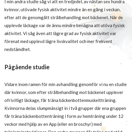
I min andra studie såg vi att en tredjedel, av nästan sex hundra
kvinnor, utövade fysisk aktivitet mindre än en gång i veckan,
efter att de genomgått strålbehandling mot bäckenet. När de
upplevde läckage var de ännu mindre benägna att utöva fysisk
aktivitet. Vi såg även att lägre grad av fysisk aktivitet var
förenat med upplevd lägre livskvalitet och mer frekvent
nedstämdhet.
Pågående studie
Vidare inom ramen för min avhandling genomför vi nu en studie
där kvinnor, som efter strålbehandling mot bäckenet upplever
ofrivilligt läckage, får träna bäckenbottenmuskeltträning.
Kvinnorna delas slumpmässigt in i två grupper där ena gruppen
får träna bäckenbottenträning i form av hemträning under 12
veckor med hjälp av en App (eller en broschyr) med
träningsinstruktioner. Den andra gruppen får träna med stöd