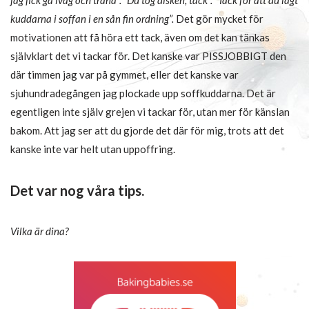
jag fick gå iväg och träna”. ”Du tog disken, tack”. ”Tack för att du lagt
kuddarna i soffan i en sån fin ordning”.
Det gör mycket för
motivationen att få höra ett tack, även om det kan tänkas
självklart det vi tackar för. Det kanske var PISSJOBBIGT den
där timmen jag var på gymmet, eller det kanske var
sjuhundradegången jag plockade upp soffkuddarna. Det är
egentligen inte själv grejen vi tackar för, utan mer för känslan
bakom. Att jag ser att du gjorde det där för mig, trots att det
kanske inte var helt utan uppoffring.
Det var nog våra tips.
Vilka är dina?