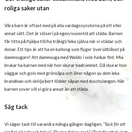
roliga saker utan
Våra barn är oftast med på alla vardagssysslorna på ett eller
annat sätt. Det är slöseri på egen/vuxentid att städa. Barnen
får titta på/hjälpa till/ha tråkigt/leka själva när vi städar och
donar. Ett tips är att ha en ballong som flyger över utblåset på
dammsugarn! Att dammsuga med Waldo i sele funkar fint. Mia
brukar ha barnen med när hon skurar badrummet. Då skurar hon
väggar och golv med grönsåpa och låter någon av dem leka
brandman och skölja bort lödder såpan med duschslangen. När
barnen sover vill vi göra annat än att städa.
Säg tack
Vi säger tack till varandra många gånger dagligen.
”Tack för att