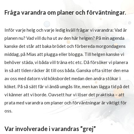
Fråga varandra om planer och förväntningar.
Inför varje helg och varje ledig kväll frågar vi varandra: Vad är
planen nu? Vad vill du ha ut av den här helgen? På min agenda
kanske det står att baka brödet och förbereda morgondagens
middag, på Mias att plugga eller blogga. Till helgen kanske vi
behöver städa, vi båda vill träna etc etc. Då försöker vi planera
in så att tiden räcker åt till oss båda. Ganska ofta sitter den ena
av oss med datorn vid köksbordet medan den andra stökar i
köket. På så sätt får vi ändå umgås lite, men kan lägga tid på det
vi känner att vi borde. Oavsett hur vi löser det praktiska – att
prata med varandra om planer och förväntningar är viktigt för
oss.
Var involverade i varandras ”grej”