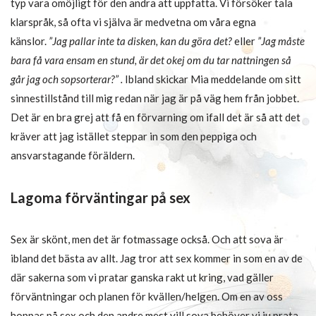
typ vara omöjligt för den andra att uppfatta. Vi försöker tala
klarspråk, så ofta vi själva är medvetna om våra egna
känslor.
”Jag pallar inte ta disken, kan du göra det?
eller
”Jag måste
bara få vara ensam en stund, är det okej om du tar nattningen så
går jag och sopsorterar?” .
Ibland skickar Mia meddelande om sitt
sinnestillstånd till mig redan när jag är på väg hem från jobbet.
Det är en bra grej att få en förvarning om ifall det är så att det
kräver att jag istället steppar in som den peppiga och
ansvarstagande föräldern.
Lagoma förväntingar på sex
Sex är skönt, men det är fotmassage också. Och att sova är
ibland det bästa av allt. Jag tror att sex kommer in som en av de
där sakerna som vi pratar ganska rakt ut kring, vad gäller
förväntningar och planen för kvällen/helgen. Om en av oss
hoppas på sex och den andre mest vill sova behöver vi ju prata