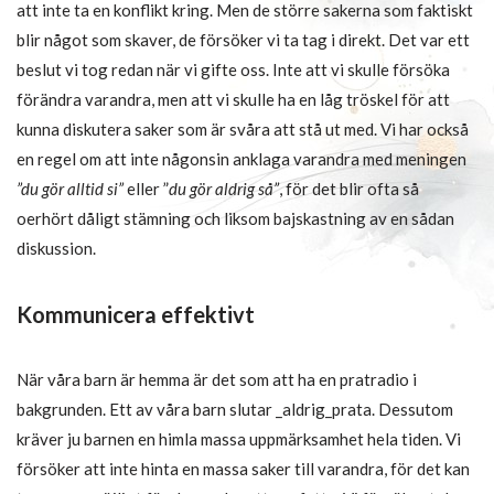
att inte ta en konflikt kring. Men de större sakerna som faktiskt
blir något som skaver, de försöker vi ta tag i direkt. Det var ett
beslut vi tog redan när vi gifte oss. Inte att vi skulle försöka
förändra varandra, men att vi skulle ha en låg tröskel för att
kunna diskutera saker som är svåra att stå ut med. Vi har också
en regel om att inte någonsin anklaga varandra med meningen
”du gör alltid si”
eller ”
du gör aldrig så”
, för det blir ofta så
oerhört dåligt stämning och liksom bajskastning av en sådan
diskussion.
Kommunicera effektivt
När våra barn är hemma är det som att ha en pratradio i
bakgrunden. Ett av våra barn slutar _aldrig_prata. Dessutom
kräver ju barnen en himla massa uppmärksamhet hela tiden. Vi
försöker att inte hinta en massa saker till varandra, för det kan