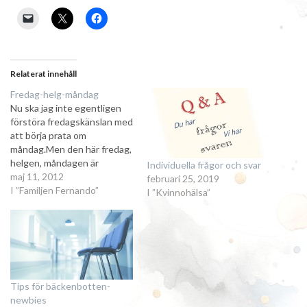
Relaterat innehåll
Fredag-helg-måndag
Nu ska jag inte egentligen
förstöra fredagskänslan med
att börja prata om
måndag.Men den här fredag,
helgen, måndagen är
Individuella frågor och svar
speciell. Idag under dagen
maj 11, 2012
februari 25, 2019
ska jag få den sista skriftliga
I ”Familjen Fernando”
I ”Kvinnohälsa”
feedbacken från
handledaren och dessutom
rättningsförslag
korrekturläsning från en
kollega, från Joseph och från
min chef. Redan för någon
Tips för bäckenbotten-
dag sedan…
newbies