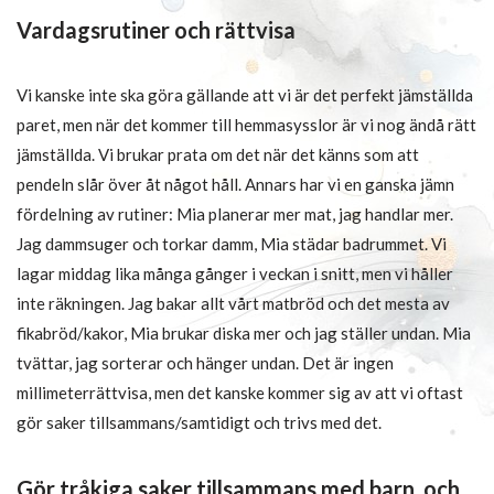
Vardagsrutiner och rättvisa
Vi kanske inte ska göra gällande att vi är det perfekt jämställda
paret, men när det kommer till hemmasysslor är vi nog ändå rätt
jämställda. Vi brukar prata om det när det känns som att
pendeln slår över åt något håll. Annars har vi en ganska jämn
fördelning av rutiner: Mia planerar mer mat, jag handlar mer.
Jag dammsuger och torkar damm, Mia städar badrummet. Vi
lagar middag lika många gånger i veckan i snitt, men vi håller
inte räkningen. Jag bakar allt vårt matbröd och det mesta av
fikabröd/kakor, Mia brukar diska mer och jag ställer undan. Mia
tvättar, jag sorterar och hänger undan. Det är ingen
millimeterrättvisa, men det kanske kommer sig av att vi oftast
gör saker tillsammans/samtidigt och trivs med det.
Gör tråkiga saker tillsammans med barn, och