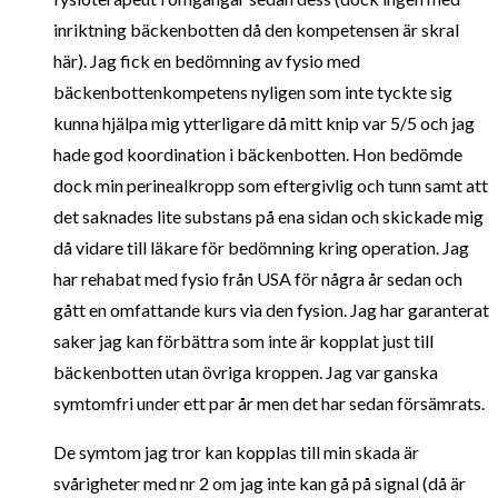
inriktning bäckenbotten då den kompetensen är skral
här). Jag fick en bedömning av fysio med
bäckenbottenkompetens nyligen som inte tyckte sig
kunna hjälpa mig ytterligare då mitt knip var 5/5 och jag
hade god koordination i bäckenbotten. Hon bedömde
dock min perinealkropp som eftergivlig och tunn samt att
det saknades lite substans på ena sidan och skickade mig
då vidare till läkare för bedömning kring operation. Jag
har rehabat med fysio från USA för några år sedan och
gått en omfattande kurs via den fysion. Jag har garanterat
saker jag kan förbättra som inte är kopplat just till
bäckenbotten utan övriga kroppen. Jag var ganska
symtomfri under ett par år men det har sedan försämrats.
De symtom jag tror kan kopplas till min skada är
svårigheter med nr 2 om jag inte kan gå på signal (då är