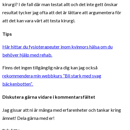
kirurgi? I de fall där man testat allt och det inte gett önskar
resultat tycker jag ofta att det är lättare att argumentera för
att det kan vara värt att testa kirurgi.
Tips
Här hittar du fysioterapeuter inom kvinnors hälsa om du
behöver hjälp med rehab.
Finns det ingen tillgänglig nära dig kan jag också
rekommendera min webbkurs ”Bli stark med svag
bäckenbotten”.
Diskutera gärna vidare i kommentarsfältet
Jag gissar att ni är många med erfarenheter och tankar kring
ämnet! Dela gärna med er!