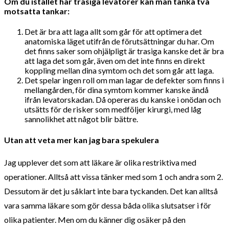
Om du istället har trasiga levatorer kan man tänka två
motsatta tankar:
Det är bra att laga allt som går för att optimera det
anatomiska läget utifrån de förutsättningar du har. Om
det finns saker som ohjälpligt är trasiga kanske det är bra
att laga det som går, även om det inte finns en direkt
koppling mellan dina symtom och det som går att laga.
Det spelar ingen roll om man lagar de defekter som finns i
mellangården, för dina symtom kommer kanske ändå
ifrån levatorskadan. Då opereras du kanske i onödan och
utsätts för de risker som medföljer kirurgi, med låg
sannolikhet att något blir bättre.
Utan att veta mer kan jag bara spekulera
Jag upplever det som att läkare är olika restriktiva med
operationer. Alltså att vissa tänker med som 1 och andra som 2.
Dessutom är det ju såklart inte bara tyckanden. Det kan alltså
vara samma läkare som gör dessa båda olika slutsatser i för
olika patienter. Men om du känner dig osäker på den