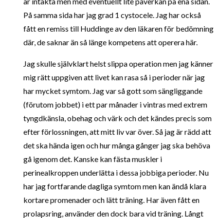
är intakta men med eventuellt lite påverkan på ena sidan.
På samma sida har jag grad 1 cystocele. Jag har också
fått en remiss till Huddinge av den läkaren för bedömning
där, de saknar än så länge kompetens att operera här.
Jag skulle självklart helst slippa operation men jag känner
mig rätt uppgiven att livet kan rasa så i perioder när jag
har mycket symtom. Jag var så gott som sängliggande
(förutom jobbet) i ett par månader i vintras med extrem
tyngdkänsla, obehag och värk och det kändes precis som
efter förlossningen, att mitt liv var över. Så jag är rädd att
det ska hända igen och hur många gånger jag ska behöva
gå igenom det. Kanske kan fästa muskler i
perinealkroppen underlätta i dessa jobbiga perioder. Nu
har jag fortfarande dagliga symtom men kan ändå klara
kortare promenader och lätt träning. Har även fått en
prolapsring, använder den dock bara vid träning. Långt