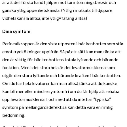
är att de i första hand hjälper mot tarmtömningsbesvär och
ganska ytlig öppenhetskänsla. (Ytlig i motsats till djupare
vidhetskänsla alltså, inte ytlig=fåfäng alltså)
Dina symtom
Perinealkroppen är den sista utposten i bäckenbotten som står
emot tryckökningar uppifrån. Så på ett sätt kan man tänka att
den är viktig för bäckenbottens totala lyftande och bärande
funktion. Men i det stora hela är det levatormusklerna som
utgör den stora lyftande och bärande kraften i bäckenbotten.
Om du har hela levatorer kan man alltså tänka att du kanske
kan bli mer eller mindre symtomfri om du får hjälp att rehaba
upp levatormusklerna. I och med att du inte har ”typiska”
symtom på mellangårdsdefekt så kan detta vara en rimlig
bedömning.