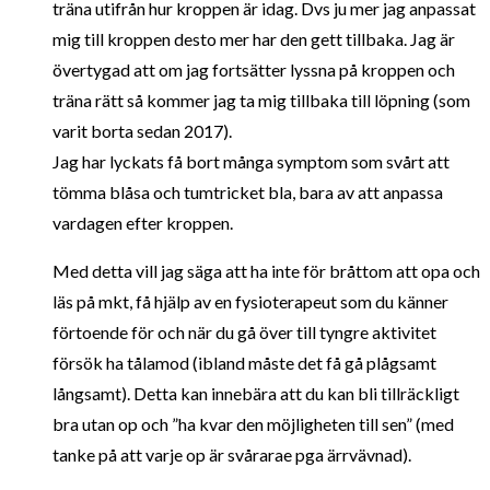
träna utifrån hur kroppen är idag. Dvs ju mer jag anpassat
mig till kroppen desto mer har den gett tillbaka. Jag är
övertygad att om jag fortsätter lyssna på kroppen och
träna rätt så kommer jag ta mig tillbaka till löpning (som
varit borta sedan 2017).
Jag har lyckats få bort många symptom som svårt att
tömma blåsa och tumtricket bla, bara av att anpassa
vardagen efter kroppen.
Med detta vill jag säga att ha inte för bråttom att opa och
läs på mkt, få hjälp av en fysioterapeut som du känner
förtoende för och när du gå över till tyngre aktivitet
försök ha tålamod (ibland måste det få gå plågsamt
långsamt). Detta kan innebära att du kan bli tillräckligt
bra utan op och ”ha kvar den möjligheten till sen” (med
tanke på att varje op är svårarae pga ärrvävnad).