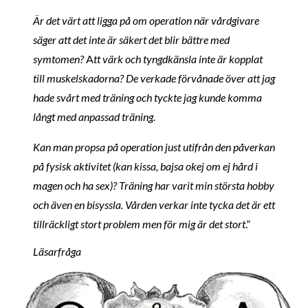
Är det värt att ligga på om operation när vårdgivare
säger att det inte är säkert det blir bättre med
symtomen?
A
tt värk och tyngdkänsla inte är kopplat
till muskelskadorna? De verkade förvånade över att jag
hade svårt med träning och tyckte jag kunde komma
långt med anpassad träning.
Kan man propsa på operation just utifrån den påverkan
på fysisk aktivitet (kan kissa, bajsa okej om ej hård i
magen och ha sex)? Träning har varit min största hobby
och även en bisyssla. Vården verkar inte tycka det är ett
tillräckligt stort problem men för mig är det stort
.”
Läsarfråga