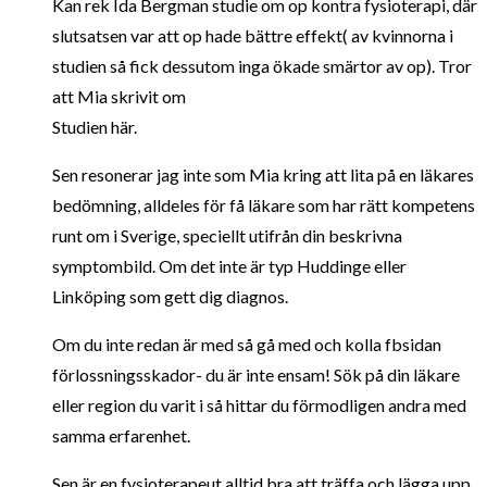
Kan rek Ida Bergman studie om op kontra fysioterapi, där
slutsatsen var att op hade bättre effekt( av kvinnorna i
studien så fick dessutom inga ökade smärtor av op). Tror
att Mia skrivit om
Studien här.
Sen resonerar jag inte som Mia kring att lita på en läkares
bedömning, alldeles för få läkare som har rätt kompetens
runt om i Sverige, speciellt utifrån din beskrivna
symptombild. Om det inte är typ Huddinge eller
Linköping som gett dig diagnos.
Om du inte redan är med så gå med och kolla fbsidan
förlossningsskador- du är inte ensam! Sök på din läkare
eller region du varit i så hittar du förmodligen andra med
samma erfarenhet.
Sen är en fysioterapeut alltid bra att träffa och lägga upp