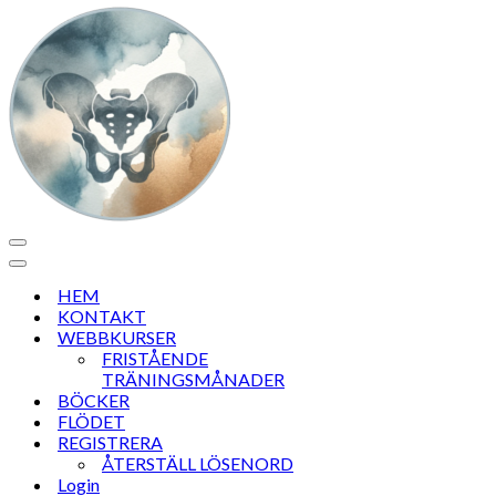
Navigeringsmeny
Navigeringsmeny
HEM
KONTAKT
WEBBKURSER
FRISTÅENDE
TRÄNINGSMÅNADER
BÖCKER
FLÖDET
REGISTRERA
ÅTERSTÄLL LÖSENORD
Login