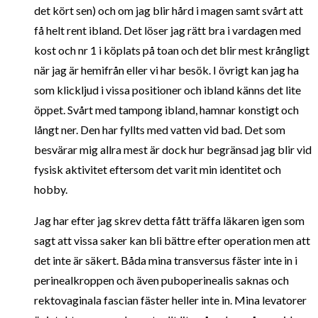
det kört sen) och om jag blir hård i magen samt svårt att
få helt rent ibland. Det löser jag rätt bra i vardagen med
kost och nr 1 i köplats på toan och det blir mest krångligt
när jag är hemifrån eller vi har besök. I övrigt kan jag ha
som klickljud i vissa positioner och ibland känns det lite
öppet. Svårt med tampong ibland, hamnar konstigt och
långt ner. Den har fyllts med vatten vid bad. Det som
besvärar mig allra mest är dock hur begränsad jag blir vid
fysisk aktivitet eftersom det varit min identitet och
hobby.
Jag har efter jag skrev detta fått träffa läkaren igen som
sagt att vissa saker kan bli bättre efter operation men att
det inte är säkert. Båda mina transversus fäster inte in i
perinealkroppen och även puboperinealis saknas och
rektovaginala fascian fäster heller inte in. Mina levatorer