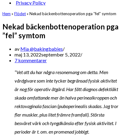
Privacy Policy
Hem
»
Flödet
»
Nekad bäckenbottenoperation pga ”fel” symtom
Nekad bäckenbottenoperation pga
”fel” symtom
av
Mia @bakingbabies
maj 13, 2022
september 5, 2022
7 kommentarer
”
Vet att du har några resonemang om detta. Men
vårdgivare som inte tycker begränsad fysisk aktivitet
är nog för operativ åtgärd. Har fått diagnos defektläkt
skada omfattande mer än halva perinealkroppen och
rektovaginala fascian (puboperinealis skadas
. J
ag tror
fler muskler, plus litet främre framfall). Största
besväret värk och tyngdkänsla efter fysisk aktivitet. I
perioder är t. om. en promenad jobbigt.