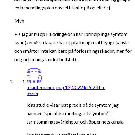
en behandlingsplan oavsett tanke på op eller ej.
Mvh
P:s jag är nu op Huddinge och har i princip inga symtom
kvar (vet vissa läkare har uppfattningen att tyngdkänsla
och smärtor inte kan bero på förlossningsskador, men för
mig och många andra bullshit).
miadfernando
maj 13, 2022 kl 6:23 f m
Svara
Idas studie visar just precis på de symtom jag
nämner, ”specifika mellangårdssymtom” =
tarmtömningssvårigheter och öppenhetskänsla.
Jag tror att du missförstår mig lite.