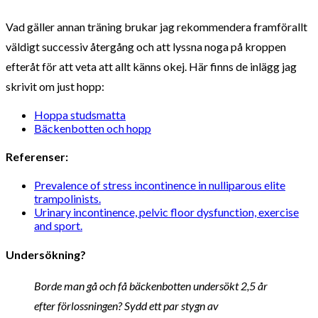
Vad gäller annan träning brukar jag rekommendera framförallt
väldigt successiv återgång och att lyssna noga på kroppen
efteråt för att veta att allt känns okej. Här finns de inlägg jag
skrivit om just hopp:
Hoppa studsmatta
Bäckenbotten och hopp
Referenser:
Prevalence of stress incontinence in nulliparous elite
trampolinists.
Urinary incontinence, pelvic floor dysfunction, exercise
and sport.
Undersökning?
Borde man gå och få bäckenbotten undersökt 2,5 år
efter förlossningen? Sydd ett par stygn av