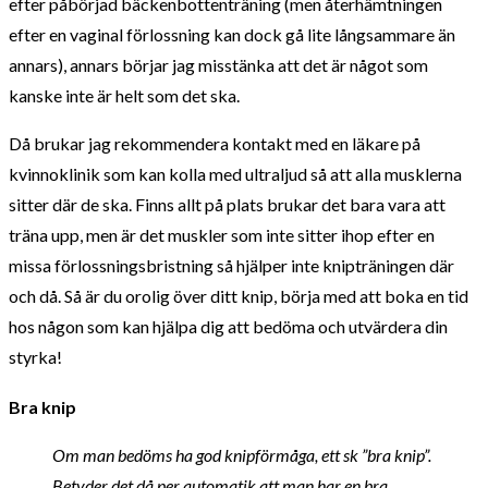
efter påbörjad bäckenbottenträning (men återhämtningen
efter en vaginal förlossning kan dock gå lite långsammare än
annars), annars börjar jag misstänka att det är något som
kanske inte är helt som det ska.
Då brukar jag rekommendera kontakt med en läkare på
kvinnoklinik som kan kolla med ultraljud så att alla musklerna
sitter där de ska. Finns allt på plats brukar det bara vara att
träna upp, men är det muskler som inte sitter ihop efter en
missa förlossningsbristning så hjälper inte knipträningen där
och då. Så är du orolig över ditt knip, börja med att boka en tid
hos någon som kan hjälpa dig att bedöma och utvärdera din
styrka!
Bra knip
Om man bedöms ha god knipförmåga, ett sk ”bra knip”.
Betyder det då per automatik att man har en bra