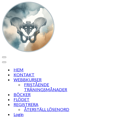
Navigeringsmeny
Navigeringsmeny
HEM
KONTAKT
WEBBKURSER
FRISTÅENDE
TRÄNINGSMÅNADER
BÖCKER
FLÖDET
REGISTRERA
ÅTERSTÄLL LÖSENORD
Login