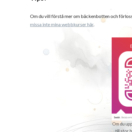
Om du vill förstå mer om bäckenbotten och förloss
missa inte mina webbkurser här
.
Om du uppl
till stor