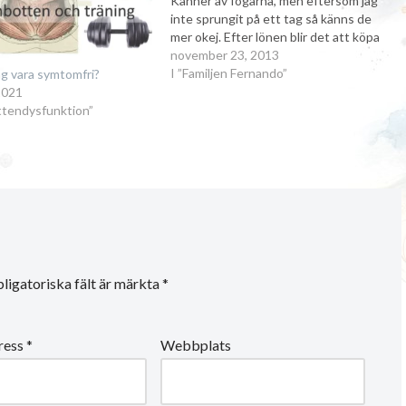
Känner av fogarna, men eftersom jag
inte sprungit på ett tag så känns de
mer okej. Efter lönen blir det att köpa
gymkort! Alla säger olika, men nu är jag
november 23, 2013
alla fall inne i andra trimestern. Nu…
I ”Familjen Fernando”
g vara symtomfri?
2021
ttendysfunktion”
ligatoriska fält är märkta
*
ress
*
Webbplats