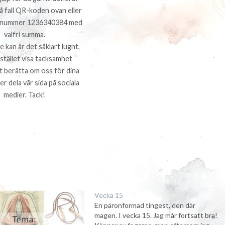
å fall QR-koden ovan eller
ll nummer 1236340384 med
valfri summa.
 kan är det såklart lugnt,
istället visa tacksamhet
 berätta om oss för dina
er dela vår sida på sociala
medier. Tack!
Vecka 15
En päronformad tingest, den där
magen. I vecka 15. Jag mår fortsatt bra!