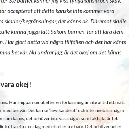
efter 3:e barnet känner jag viss tyngdkänsla och skav.
har accepterat att detta kanske inte kommer vara
dra skador/begränsningar, det känns ok. Däremot skulle
kulle kunna jogga lätt bakom barnen för att lära dem
 Har gjort detta vid några tillfällen och det har känts
komna besvär. Nu undrar jag: är det okej om det känns
 vara okej!
änns. Hur snippan ser ut efter en förlossning är inte alltid ett mått
or med besvär. Det kan se ”avvikande ut” och inte innebära några
r som känns, det behöver inte vara något som faktiskt är fel.
 trötta efter en dag med ett eller tre barn. Det behöver heller