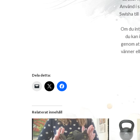
Använd i s
Swisha ti
Om du inte
du kan 
genom att
vänner ell
Dela detta:
Relaterat innehåll