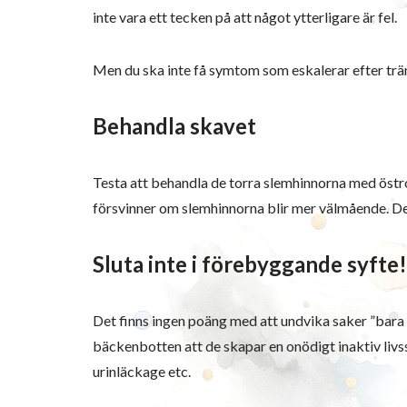
inte vara ett tecken på att något ytterligare är fel.
Men du ska inte få symtom som eskalerar efter trän
Behandla skavet
Testa att behandla de torra slemhinnorna med östro
försvinner om slemhinnorna blir mer välmående. Det
Sluta inte i förebyggande syfte!
Det finns ingen poäng med att undvika saker ”bara 
bäckenbotten att de skapar en onödigt inaktiv livsst
urinläckage etc.