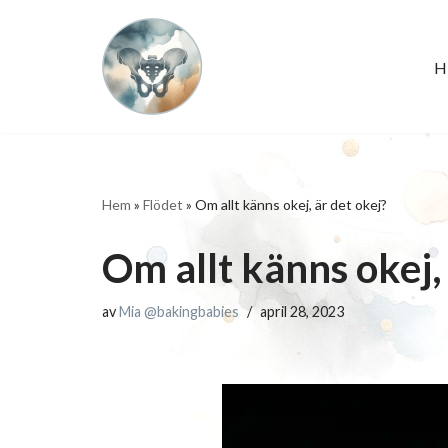
Hoppa
H
till
innehåll
Hem
»
Flödet
»
Om allt känns okej, är det okej?
Om allt känns okej,
av
Mia @bakingbabies
april 28, 2023