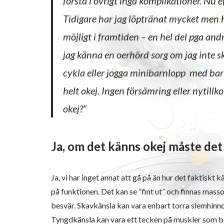
första i övrigt inga komplikationer. Nu 
Tidigare har jag löptränat mycket men 
möjligt i framtiden – en hel del pga an
jag känna en oerhörd sorg om jag inte s
cykla eller jogga minibarnlopp med barn.
helt okej. Ingen försämring eller nytill
okej?”
Ja, om det känns okej måste det
Ja, vi har inget annat att gå på än hur det faktiskt k
på funktionen. Det kan se ”fint ut” och finnas mass
besvär. Skavkänsla kan vara enbart torra slemhinno
Tyngdkänsla kan vara ett tecken på muskler som blir