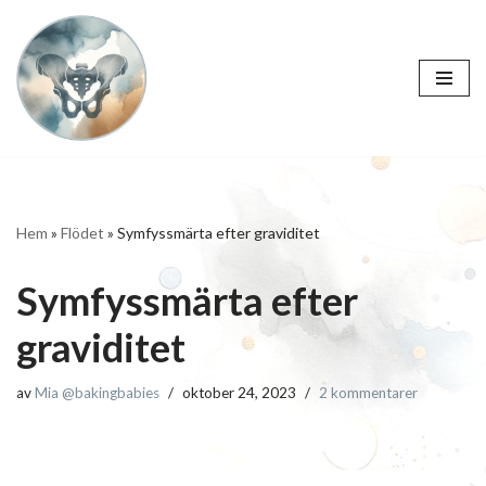
Hoppa
till
innehåll
Hem
»
Flödet
»
Symfyssmärta efter graviditet
Symfyssmärta efter
graviditet
av
Mia @bakingbabies
oktober 24, 2023
2 kommentarer