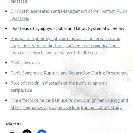
diastasis
Clinical Presentation and Management of Peripartum Pubic
Diastasis
Diastasis of symphysis pubis and labor: Systematic review
Postpartum pubic symphysis diastasis-conservative and
surgical treatment methods, incidence of complications:
Two case reports and a review of the literature
Pubic diastasis
Pubic Symphysis Rupture and Separation During Pregnancy.
Role of relaxin in diastasis of the pubic symphysis
peripartum
The effects of pelvic belt use on pelvic alignment during and
after pregnancy: a prospective longitudinal cohort study
Dela detta: