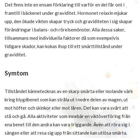
Det finns inte en ensam förklaring till varför en del får ont i
framtill i bäckenet under graviditet. Hormonet relaxin mjukar
upp, den ökade vikten skapar tryck och graviditeten i sig skapar
förändringar i balans- och rörelsemönster. Alla dessa saker,
tillsammans med individuella faktorer då som exempelvis
tidigare skador, kan kokas ihop till ett smärttillstånd under
graviditet.
Symtom
Tillståndet kännetecknas av en skarp smärta eller molande värk
kring blygdbenet som kan stråla ut i nedre delen av magen, ut
mot höfter och skinkor eller mot låren. Det kan vara svårt att
stå och gå. Alla aktiviteter som innebär en viktöverföring från
ena benet till den andra kan vara triggande. Även att röra sig i
sängen eller att resa sig upp från sittande kan utlösa smärta.