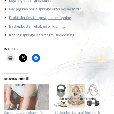
Löpning under graviditet
När jag kan börja springa efter kejsarsnitt?
Praktiska tips för postpartumlöpning
Bäckenbottenrehab inför löpning
Kan jag springa med magmuskeldelning?
Dela detta:
Relaterat innehåll
Bäckenbottenrehab inför
Bäckenbottensnäll löpteknik