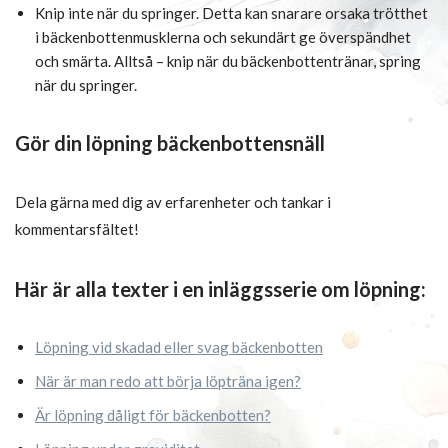
Knip inte när du springer. Detta kan snarare orsaka trötthet
i bäckenbottenmusklerna och sekundärt ge överspändhet
och smärta. Alltså – knip när du bäckenbottentränar, spring
när du springer.
Gör din löpning bäckenbottensnäll
Dela gärna med dig av erfarenheter och tankar i
kommentarsfältet!
Här är alla texter i en inläggsserie om löpning:
Löpning vid skadad eller svag bäckenbotten
När är man redo att börja löpträna igen?
Är löpning dåligt för bäckenbotten?