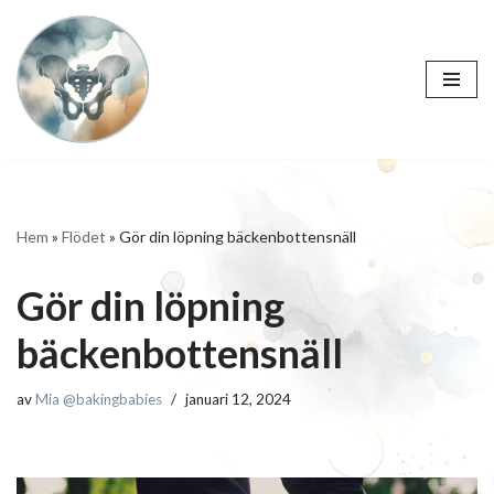
Hoppa
till
innehåll
Hem
»
Flödet
»
Gör din löpning bäckenbottensnäll
Gör din löpning
bäckenbottensnäll
av
Mia @bakingbabies
januari 12, 2024