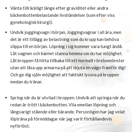
Vänta tillräckligt länge efter graviditet eller andra
bäckenbottenbelastande livshändelser (som efter viss
gynekologisk kirurgi).
Undvik joggingvagn i början. Joggingvagnar i all ära, men
det är ett tillägg av belastning som du kropp kan behöva
slippa till en början. Löpning i sig kommer vara tungt ändå.
Låt vagnen och barnet stanna hemma om du har möjlighet.
Låt kroppen få hitta tillbaka till ett normalt rörelsemönster
utan att låsa upp armarna på att skjuta en vagn framför dig!
Och ge dig själv möjlighet att faktiskt lyssna på kroppen
medan du tränar.
Spring när du är utvilad i kroppen. Undvik att springa när du
redan är trött i bäckenbotten. Vila emellan löpning och
långvarigt stående eller bärande. Personligen har jag velat
löpträna på förmiddagar när jag varit förhållandevis
nyförlöst.