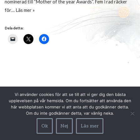
nominerad till ”Mother of the year Awards”. Fem i rad räcker
för…
Läs mer »
Dela detta:
Vi använder cookies för att se till att vi ger dig den bästa
upplevelsen på vår hemsida. Om du fortsätter att använda den
här webbplatsen kommer vi att anta att du godkänner detta.
Om du inte godkänner detta, var vänlig neka.
Ok
Nej
Läs mer
Neve
| Drivs med
WordPress