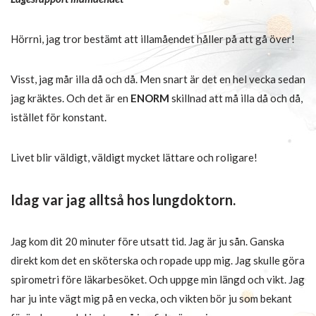
Hörrni, jag tror bestämt att illamåendet håller på att gå över!
Visst, jag mår illa då och då. Men snart är det en hel vecka sedan
jag kräktes. Och det är en
ENORM
skillnad att må illa då och då,
istället för konstant.
Livet blir väldigt, väldigt mycket lättare och roligare!
Idag var jag alltså hos lungdoktorn.
Jag kom dit 20 minuter före utsatt tid. Jag är ju sån. Ganska
direkt kom det en sköterska och ropade upp mig. Jag skulle göra
spirometri före läkarbesöket. Och uppge min längd och vikt. Jag
har ju inte vägt mig på en vecka, och vikten bör ju som bekant