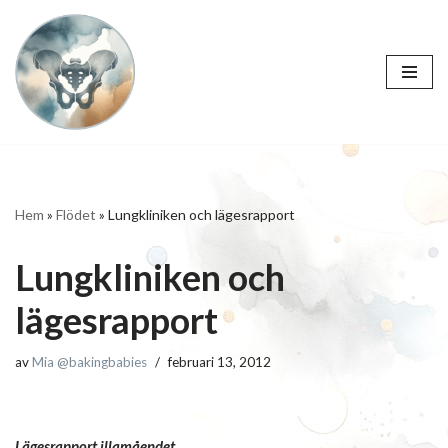
Hoppa
till
innehåll
Hem
»
Flödet
»
Lungkliniken och lägesrapport
Lungkliniken och
lägesrapport
av
Mia @bakingbabies
februari 13, 2012
Lägesrapport illamåendet