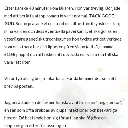
Efter kanske 40 minuter kom läkaren. Hon var trevlig. Började
med att berätta att spirometrin varit normal.
TACK GODE
GUD.
Sedan pratade vi en stund om alfaettantitrypsinbristen,
mina värden och dess eventuella påverkan. Det ska göras en
ytterligare genetisk utredning, men hon tyckte att det verkade
som om vi bara har ärftligheten på en sidan (alltså, mamma
ELLER
pappa) och att risken att utveckla emfysem i så fall ska
vara rätt liten.
Vi får typ aldrig börja röka, bara. För då kommer det som ett
brev på posten…
Jag berättade en del av min känsla av att vara en ”lung-person”,
en sån som ofta drabbas av djupa infektioner och besvärliga
hostor. Då bestämde hon sig för att jag ska få göra en
lungröntgen efter förlossningen.