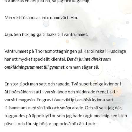
förändras en del just nu, så jag fick väga mig.
Min vikt förändras inte nämnvärt. Hm.
Jaja. Sen fick jag gå tillbaks till väntrummet.
Väntrummet på Thoraxmottagningen på Karolinska i Huddinge
har ett mycket speciellt klientel.
Det är ju inte direkt som
omklädningsrummet till gymmet
, om man säger så.
En stor tjock man satt och rapade. Två superbeniga kvinnor i
åttioårsåldern satt i varsin ände och bläddrade frenetiskt i
varsitt magasin. En gravt överviktigt arabisk kvinna satt
tillsammans med sin tolk och småpratade. Och så satt jag där,
tuggandes på äppelklyftor som jag hade tagit med mig i en liten
påse. I och för sig börjar jag också bli rätt tjock…