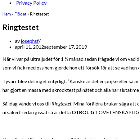
Privacy Policy
Hem
»
Flödet
»
Ringtestet
Ringtestet
av
josephsf
april 11, 2012
september 17, 2019
När vi var på ultraljudet för 1 ½ månad sedan frågade vi om vad d
som vi fick med oss hem gjorde hon ett försök för att se vad hen 
Tyvärr blev det inget entydigt. ”Kanske är det en pojke eller så är 
har gjort en massa med skrocktest på nätet och alla har slutat me
Så idag vände vi oss till
Ringtestet
. Mina föräldra brukar säga att d
ni säkert redan gissat så är detta
OTROLIGT
OVETENSKAPLIG