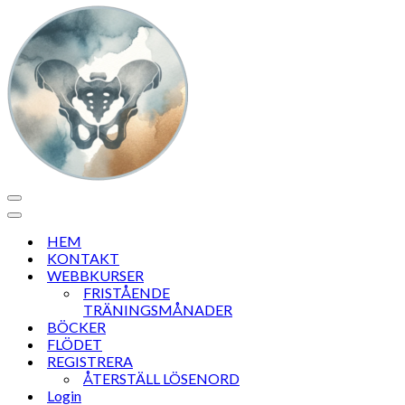
Navigeringsmeny
Navigeringsmeny
HEM
KONTAKT
WEBBKURSER
FRISTÅENDE
TRÄNINGSMÅNADER
BÖCKER
FLÖDET
REGISTRERA
ÅTERSTÄLL LÖSENORD
Login