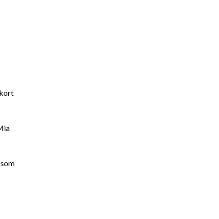
 kort
 Mia
r som