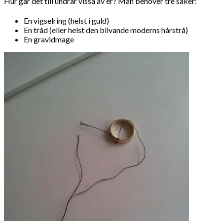
Hur går det till undrar vissa av er? Man behöver tre saker:
En vigselring (helst i guld)
En tråd (eller helst den blivande moderns hårstrå)
En gravidmage