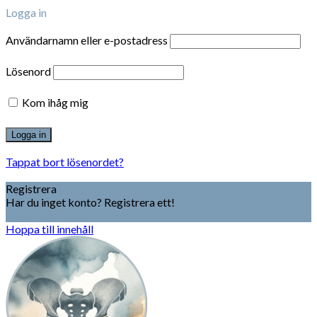
Logga in
Användarnamn eller e-postadress
Lösenord
Kom ihåg mig
Tappat bort lösenordet?
Registrera
Har du inget konto? Registrera ett!
Registrera konto
Hoppa till innehåll