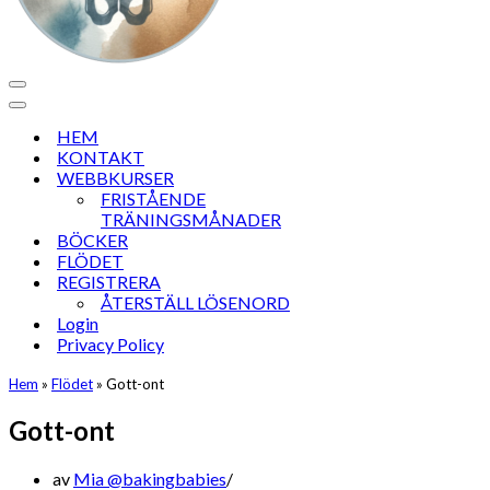
Navigeringsmeny
Navigeringsmeny
HEM
KONTAKT
WEBBKURSER
FRISTÅENDE
TRÄNINGSMÅNADER
BÖCKER
FLÖDET
REGISTRERA
ÅTERSTÄLL LÖSENORD
Login
Privacy Policy
Hem
»
Flödet
»
Gott-ont
Gott-ont
av
Mia @bakingbabies