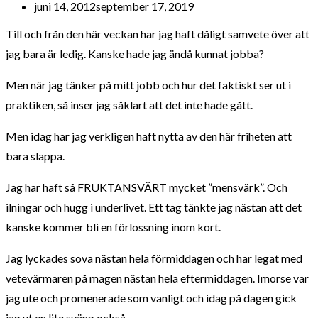
juni 14, 2012
september 17, 2019
Till och från den här veckan har jag haft dåligt samvete över att
jag bara är ledig. Kanske hade jag ändå kunnat jobba?
Men när jag tänker på mitt jobb och hur det faktiskt ser ut i
praktiken, så inser jag såklart att det inte hade gått.
Men idag har jag verkligen haft nytta av den här friheten att
bara slappa.
Jag har haft så FRUKTANSVÄRT mycket ”mensvärk”. Och
ilningar och hugg i underlivet. Ett tag tänkte jag nästan att det
kanske kommer bli en förlossning inom kort.
Jag lyckades sova nästan hela förmiddagen och har legat med
vetevärmaren på magen nästan hela eftermiddagen. Imorse var
jag ute och promenerade som vanligt och idag på dagen gick
jag ut en lite sväng också.