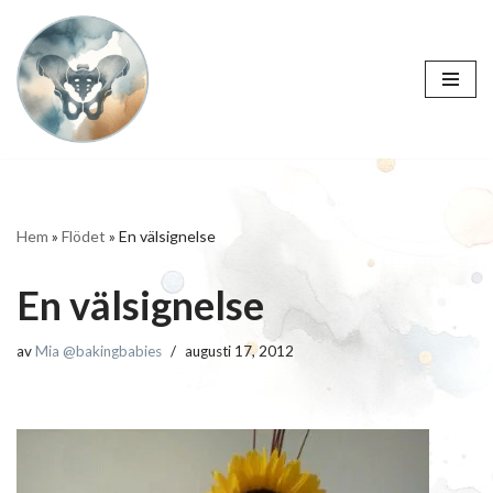
Hoppa
till
innehåll
Hem
»
Flödet
»
En välsignelse
En välsignelse
av
Mia @bakingbabies
augusti 17, 2012