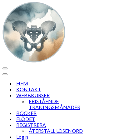
Navigeringsmeny
Navigeringsmeny
HEM
KONTAKT
WEBBKURSER
FRISTÅENDE
TRÄNINGSMÅNADER
BÖCKER
FLÖDET
REGISTRERA
ÅTERSTÄLL LÖSENORD
Login