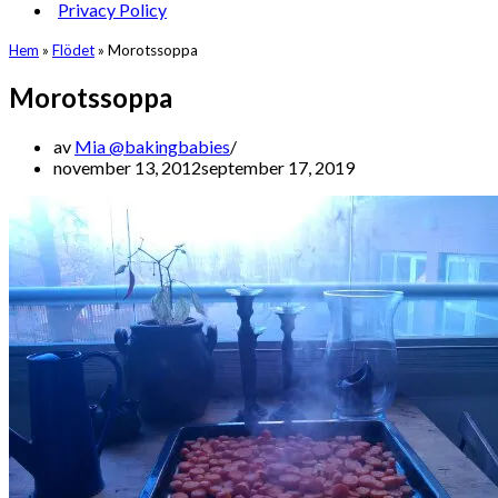
Privacy Policy
Hem
»
Flödet
»
Morotssoppa
Morotssoppa
av
Mia @bakingbabies
november 13, 2012
september 17, 2019