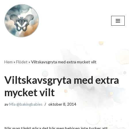
Hoppa
till
innehåll
Hem
»
Flödet
»
Viltskavsgryta med extra mycket vilt
Viltskavsgryta med extra
mycket vilt
av
Mia @bakingbabies
oktober 8, 2014
När man tänkt göra det här men bebisen inte tycker att