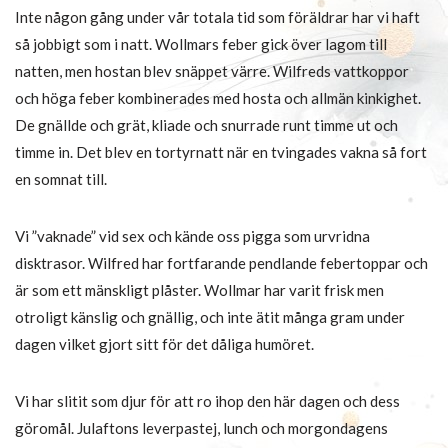
Inte någon gång under vår totala tid som föräldrar har vi haft
så jobbigt som i natt. Wollmars feber gick över lagom till
natten, men hostan blev snäppet värre. Wilfreds vattkoppor
och höga feber kombinerades med hosta och allmän kinkighet.
De gnällde och grät, kliade och snurrade runt timme ut och
timme in. Det blev en tortyrnatt när en tvingades vakna så fort
en somnat till.
Vi ”vaknade” vid sex och kände oss pigga som urvridna
disktrasor. Wilfred har fortfarande pendlande febertoppar och
är som ett mänskligt plåster. Wollmar har varit frisk men
otroligt känslig och gnällig, och inte ätit många gram under
dagen vilket gjort sitt för det dåliga humöret.
Vi har slitit som djur för att ro ihop den här dagen och dess
göromål. Julaftons leverpastej, lunch och morgondagens