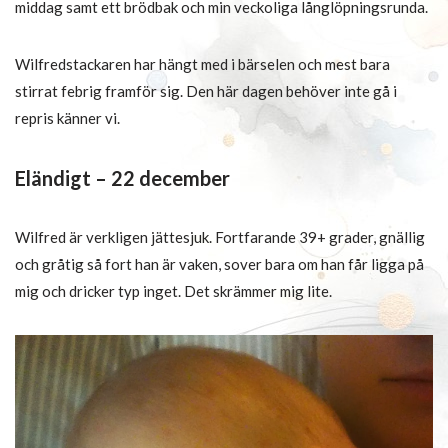
middag samt ett brödbak och min veckoliga långlöpningsrunda.
Wilfredstackaren har hängt med i bärselen och mest bara
stirrat febrig framför sig. Den här dagen behöver inte gå i
repris känner vi.
Eländigt – 22 december
Wilfred är verkligen jättesjuk. Fortfarande 39+ grader, gnällig
och gråtig så fort han är vaken, sover bara om han får ligga på
mig och dricker typ inget. Det skrämmer mig lite.