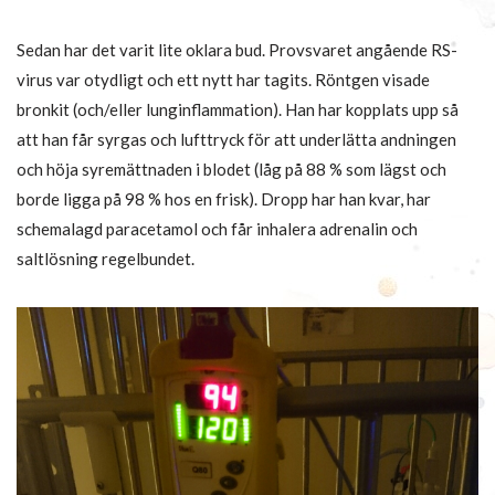
Sedan har det varit lite oklara bud. Provsvaret angående RS-
virus var otydligt och ett nytt har tagits. Röntgen visade
bronkit (och/eller lunginflammation). Han har kopplats upp så
att han får syrgas och lufttryck för att underlätta andningen
och höja syremättnaden i blodet (låg på 88 % som lägst och
borde ligga på 98 % hos en frisk). Dropp har han kvar, har
schemalagd paracetamol och får inhalera adrenalin och
saltlösning regelbundet.