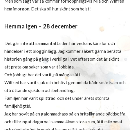
Men som sagt var så kommer förhoppningsvis Mia och Wilfred
hem imorgon. Det ska bli hur skönt som helst!
Hemma igen – 28 december
Det går inte att sammanfatta den här veckans känslor och
händelser i ett blogginlägg. Jag kommer säkert gärna berätta
historien gång på gång i verkliga livet eftersom det är skönt
att prata om saker som varit jobbiga.
Och jobbigt har det varit, på många sätt.
Wilfred har varit sjuk och behövt genomlida både smärtsam och
uttröttande sjukdom och behandling.
Familjen har varit splittrad, och det under årets största
familjehögtid.
Jag har sovit på en galonmadrass på en britsliknande bäddsoffa
och tillbringat dagarna i samma 4kvm stora rum, ätit mikromat
och sönderbränt bryggkaffe som stått och svalnat i