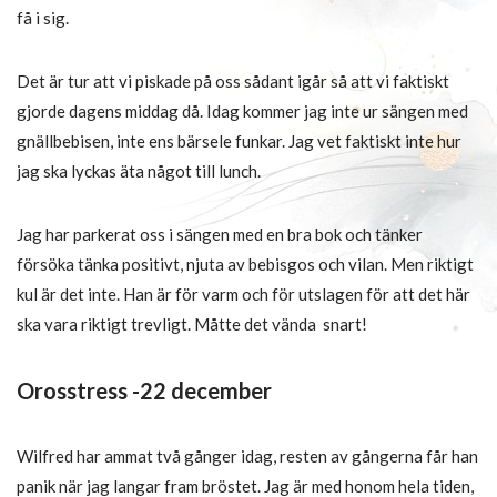
få i sig.
Det är tur att vi piskade på oss sådant igår så att vi faktiskt
gjorde dagens middag då. Idag kommer jag inte ur sängen med
gnällbebisen, inte ens bärsele funkar. Jag vet faktiskt inte hur
jag ska lyckas äta något till lunch.
Jag har parkerat oss i sängen med en bra bok och tänker
försöka tänka positivt, njuta av bebisgos och vilan. Men riktigt
kul är det inte. Han är för varm och för utslagen för att det här
ska vara riktigt trevligt. Måtte det vända snart!
Orosstress -22 december
Wilfred har ammat två gånger idag, resten av gångerna får han
panik när jag langar fram bröstet. Jag är med honom hela tiden,