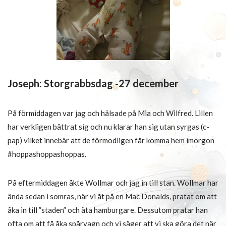
Joseph: Storgrabbsdag -27 december
På förmiddagen var jag och hälsade på Mia och Wilfred. Lillen
har verkligen bättrat sig och nu klarar han sig utan syrgas (c-
pap) vilket innebär att de förmodligen får komma hem imorgon
#hoppashoppashoppas.
På eftermiddagen åkte Wollmar och jag in till stan. Wollmar har
ända sedan i somras, när vi åt på en Mac Donalds, pratat om att
åka in till ”staden” och äta hamburgare. Dessutom pratar han
ofta om att få åka spårvagn och vi säger att vi ska göra det när