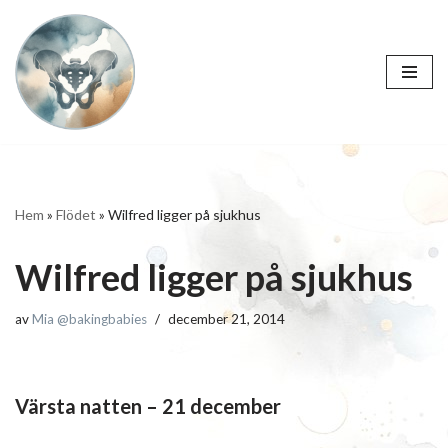
Hoppa
till
innehåll
Hem
»
Flödet
»
Wilfred ligger på sjukhus
Wilfred ligger på sjukhus
av
Mia @bakingbabies
december 21, 2014
Värsta natten – 21 december