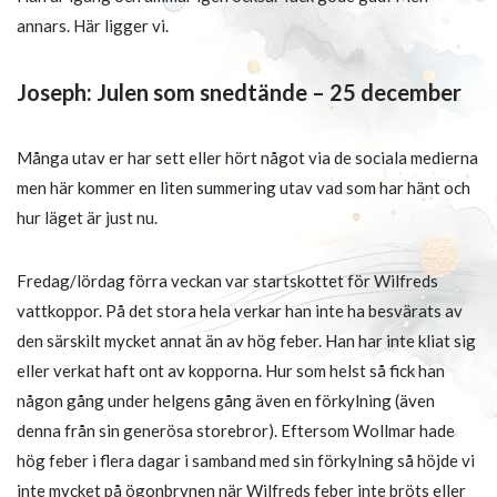
annars. Här ligger vi.
Joseph: Julen som snedtände – 25 december
Många utav er har sett eller hört något via de sociala medierna
men här kommer en liten summering utav vad som har hänt och
hur läget är just nu.
Fredag/lördag förra veckan var startskottet för Wilfreds
vattkoppor. På det stora hela verkar han inte ha besvärats av
den särskilt mycket annat än av hög feber. Han har inte kliat sig
eller verkat haft ont av kopporna. Hur som helst så fick han
någon gång under helgens gång även en förkylning (även
denna från sin generösa storebror). Eftersom Wollmar hade
hög feber i flera dagar i samband med sin förkylning så höjde vi
inte mycket på ögonbrynen när Wilfreds feber inte bröts eller