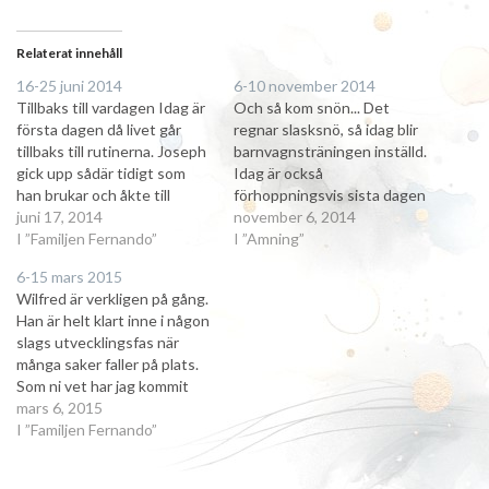
Relaterat innehåll
16-25 juni 2014
6-10 november 2014
Tillbaks till vardagen Idag är
Och så kom snön... Det
första dagen då livet går
regnar slasksnö, så idag blir
tillbaks till rutinerna. Joseph
barnvagnsträningen inställd.
gick upp sådär tidigt som
Idag är också
han brukar och åkte till
förhoppningsvis sista dagen
jobbet. Wollmar går på
juni 17, 2014
(den här omgången) som
november 6, 2014
förskolan mellan kvart i nio
I ”Familjen Fernando”
Joseph kommer hem flera
I ”Amning”
och kvart i tre, jag sköter
timmar efter barnens
6-15 mars 2015
lämning och hämtning och
läggdags. Jag har haft
Wilfred är verkligen på gång.
förbereder matlagningen så
superhjälp av Aylin de här
Han är helt klart inne i någon
att vi kan äta…
dagarna. Hon har kommit
slags utvecklingsfas när
efter att jag och barnen varit
många saker faller på plats.
i parken,…
Som ni vet har jag kommit
igång med krypandet och
mars 6, 2015
börjar nu även bli ganska haj
I ”Familjen Fernando”
på att ställa sig upp mot
saker. Språkmässigt pekar