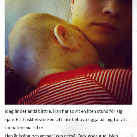
Idag är det ändå bättre. Han har sovit en liten stund för sig
själv. Ett friskhetstecken, att inte behöva ligga
på
mig för att
kunna komma till ro.
Han är igång och ammar igen också. Tack gode gud! Men