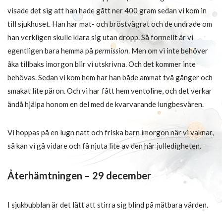
visade det sig att han hade gått ner 400 gram sedan vi kom in
till sjukhuset. Han har mat- och bröstvägrat och de undrade om
han verkligen skulle klara sig utan dropp. Så formellt är vi
egentligen bara hemma på
permission
. Men om vi inte behöver
åka tillbaks imorgon blir vi utskrivna. Och det kommer inte
behövas. Sedan vi kom hem har han både ammat två gånger och
smakat lite päron. Och vi har fått hem ventoline, och det verkar
ändå hjälpa honom en del med de kvarvarande lungbesvären.
Vi hoppas på en lugn natt och friska barn imorgon när vi vaknar,
så kan vi gå vidare och få njuta lite av den här julledigheten.
Återhämtningen – 29 december
I sjukbubblan är det lätt att stirra sig blind på mätbara värden.