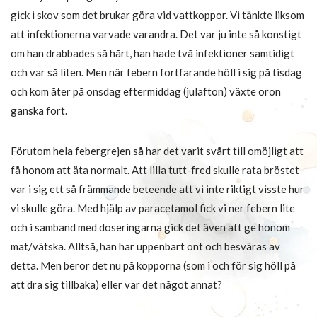
gick i skov som det brukar göra vid vattkoppor. Vi tänkte liksom
att infektionerna varvade varandra. Det var ju inte så konstigt
om han drabbades så hårt, han hade två infektioner samtidigt
och var så liten. Men när febern fortfarande höll i sig på tisdag
och kom åter på onsdag eftermiddag (julafton) växte oron
ganska fort.
Förutom hela febergrejen så har det varit svårt till omöjligt att
få honom att äta normalt. Att lilla tutt-fred skulle rata bröstet
var i sig ett så främmande beteende att vi inte riktigt visste hur
vi skulle göra. Med hjälp av paracetamol fick vi ner febern lite
och i samband med doseringarna gick det även att ge honom
mat/vätska. Alltså, han har uppenbart ont och besväras av
detta. Men beror det nu på kopporna (som i och för sig höll på
att dra sig tillbaka) eller var det något annat?