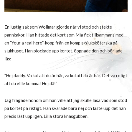
En lustig sak som Wollmar gjorde när vi stod och stekte
pannkakor. Han hittade det kort som Mia fick tillsammans med
en ”Your a real hero”-kopp från en kompis/sjuksköterska på
sjukhuset. Han plockade upp kortet, öppnade den och började
läs:
”Hej daddy. Va kul att du är här, va kul att du är här. Det va roligt
att du ville komma! Hej då!”
Jag frågade honom om han ville att jag skulle läsa vad som stod
på kortet på riktigt. Han svarade bara nej och läste upp det han
precis läst upp igen. Lilla stora knasgubben.