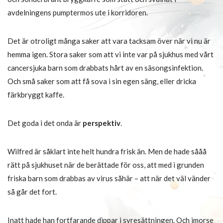
avdelningens pumptermos ute i korridoren.
Det är otroligt många saker att vara tacksam över när vi nu är
hemma igen. Stora saker som att vi inte var på sjukhus med vårt
cancersjuka barn som drabbats hårt av en säsongsinfektion.
Och små saker som att få sova i sin egen säng, eller dricka
färkbryggt kaffe.
Det goda i det onda är
perspektiv
.
Wilfred är såklart inte helt hundra frisk än. Men de hade sååå
rätt på sjukhuset när de berättade för oss, att med i grunden
friska barn som drabbas av virus såhär – att när det väl vänder
så går det fort.
Inatt hade han fortfarande dippar i syresättningen. Och imorse