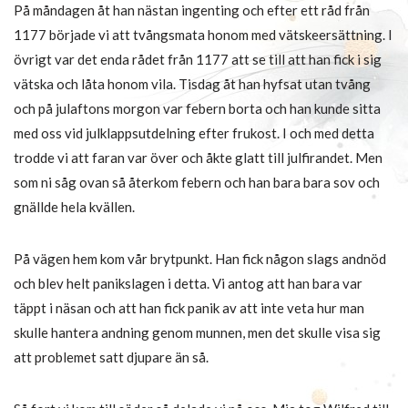
På måndagen åt han nästan ingenting och efter ett råd från
1177 började vi att tvångsmata honom med vätskeersättning. I
övrigt var det enda rådet från 1177 att se till att han fick i sig
vätska och låta honom vila. Tisdag åt han hyfsat utan tvång
och på julaftons morgon var febern borta och han kunde sitta
med oss vid julklappsutdelning efter frukost. I och med detta
trodde vi att faran var över och åkte glatt till julfirandet. Men
som ni såg ovan så återkom febern och han bara bara sov och
gnällde hela kvällen.
På vägen hem kom vår brytpunkt. Han fick någon slags andnöd
och blev helt panikslagen i detta. Vi antog att han bara var
täppt i näsan och att han fick panik av att inte veta hur man
skulle hantera andning genom munnen, men det skulle visa sig
att problemet satt djupare än så.