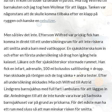
Så fort vi kom till söder så delade vi på oss. Mia tog Wilfred till
barnakuten och jag tog hem Wollmar för att lägga. Tanken var
någonstans att de skulle komma tillbaka efter en klapp på
ryggen och kanske en
nebulizer
.
Men så blev det inte. Eftersom Wilfred var prickig fick han
komma in direkt till ett undersökningsrum för att inte riskera
att smitta andra barn med vattkoppor. En sjuksköterska kom in
och efter en första undersökning så drog hon igång hela
kalaset. Läkare och fler sjuksköterskor stormade rummet. Han
fick en infart, adrenalin, 100 ml bolusdos saltlösning + dropp.
Han skickade på röntgen och de tog sänka + andra tester. Efter
all undersökning skickades Mia och Wilfred till Astrid
Lindgrens barnsjukhus med full fart i ambulans för att läggas in
där. Anledningen till att de inte kunde vara kvar på Sachsska
barnsjukhuset var på grund av prickarna. För det måste man ha
ett rum med sluss så att man minskar risken för smitta.