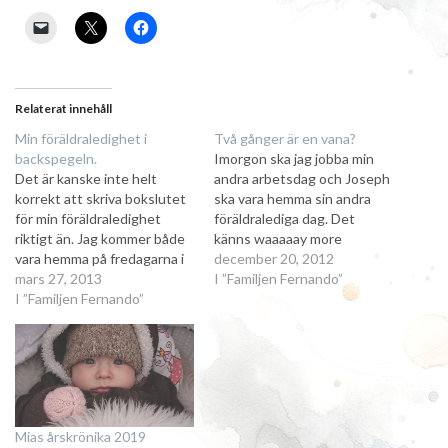
Relaterat innehåll
Min föräldraledighet i
Två gånger är en vana?
backspegeln.
Imorgon ska jag jobba min
Det är kanske inte helt
andra arbetsdag och Joseph
korrekt att skriva bokslutet
ska vara hemma sin andra
för min föräldraledighet
föräldralediga dag. Det
riktigt än. Jag kommer både
känns waaaaay more
vara hemma på fredagarna i
avslappnat den här gången.
december 20, 2012
april och maj och dessutom
mars 27, 2013
Jag vet att det kommer
I ”Familjen Fernando”
vara ledig i två månader i
I ”Familjen Fernando”
funka finfint för dem här
sommar. Men. Fredagarna
hemma, och det känns helt
räknas liksom inte. Och
okej att jobba. Det enda lite
sommaren är ju sommarlov.
svåra är att jag inte…
När Wollmar föddes hade jag
redan…
Mias årskrönika 2019