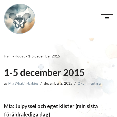
Hoppa
till
innehåll
Hem
»
Flödet
»
1-5 december 2015
1-5 december 2015
av
Mia @bakingbabies
december 2, 2015
2 kommentarer
Mia: Julpyssel och eget klister (min sista
föräldralediga dag)