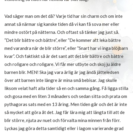
Vad säger man om det då? Varje tid har sin charm och om inte
annat så närmar sig kanske tiden då vi kan få sova mer eller
mindre ostört på nätterna. Och oftast så tänker jag just så.
”Det blir bättre och bättre”, eller ”De kommer att leka bättre
med varandra när de blir större”, eller ”Snart har vi inga blöjbarn
kvar”. Och faktiskt så är det sant att det blir bättre och bättre
och roligare och roligare. Vi får mer utbyte och skoj ju äldre
barnen blir. MEN! Ska jag vara ärlig är jag ändå jätteledsen
över att barnen inte längre är mina små bebisar. Jag skulle
liksom velat haft alla tider så en och samma gång. Få ligga stilla
och gosa med en liten 3 månaders och sedan sitta och prata om
pythagoras sats med en 13 åring. Men tiden går och det är inte
så mycket att göra åt det. Jag får lära mig att längta till att de
blir större, njuta av nuet och förvalta mina minnen från förr.
Lyckas jag göra detta samtidigt eller i lagom varierande grad