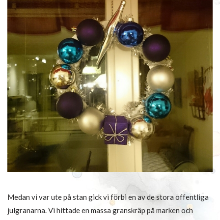
Medan vi var ute på stan gick vi förbi en av de stora offentliga
julgranarna. Vi hittade en massa granskräp på marken och