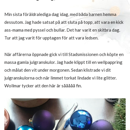
Min sista föräldralediga dag idag, med båda barnen hemma
dessutom. Jag hade satsat på att sluta på topp, att vara en kick
ass-mama med pyssel och bullar. Det har varit en skitbra dag.
Tur att jag varit för upptagen för att vara ledsen.
När affärerna öppnade gick vi till Stadsmissionen och köpte en
massa gamla julgranskulor. Jag hade klippt till en wellpappring
och målat den vit under morgonen. Sedan klistrade vi dit
julgranskulorna och när limmet torkat lindade vi lite glitter.
Wollmar tycker att den här är sååååå fin.