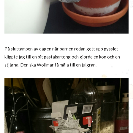
På sluttampen av dagen när barnen redan gett upp pysslet
klippte jag till en bit pastakartong och gjorde en kon och en
stjärna. Den ska Wollmar få måla till en julgran.