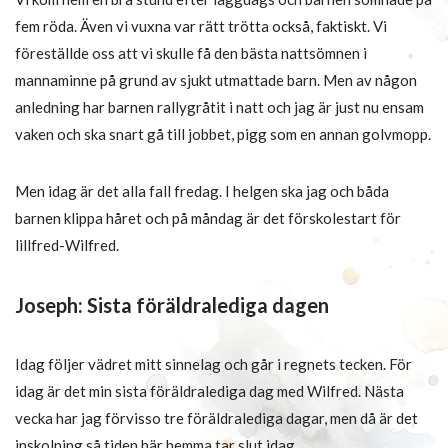
fem röda. Även vi vuxna var rätt trötta också, faktiskt. Vi
föreställde oss att vi skulle få den bästa nattsömnen i
mannaminne på grund av sjukt utmattade barn. Men av någon
anledning har barnen rallygråtit i natt och jag är just nu ensam
vaken och ska snart gå till jobbet, pigg som en annan golvmopp.
Men idag är det alla fall fredag. I helgen ska jag och båda
barnen klippa håret och på måndag är det förskolestart för
lillfred-Wilfred.
Joseph: Sista föräldralediga dagen
Idag följer vädret mitt sinnelag och går i regnets tecken. För
idag är det min sista föräldralediga dag med Wilfred. Nästa
vecka har jag förvisso tre föräldralediga dagar, men då är det
inskolning så tiden här hemma tar slut idag.