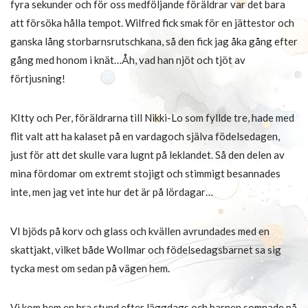
fyra sekunder och för oss medföljande föräldrar var det bara
att försöka hålla tempot. Wilfred fick smak för en jättestor och
ganska lång storbarnsrutschkana, så den fick jag åka gång efter
gång med honom i knät…Åh, vad han njöt och tjöt av
förtjusning!
KItty och Per, föräldrarna till Nikki-Lo som fyllde tre, hade med
flit valt att ha kalaset på en vardagoch själva födelsedagen,
just för att det skulle vara lugnt på leklandet. Så den delen av
mina fördomar om extremt stojigt och stimmigt besannades
inte, men jag vet inte hur det är på lördagar…
VI bjöds på korv och glass och kvällen avrundades med en
skattjakt, vilket både Wollmar och födelsedagsbarnet sa sig
tycka mest om sedan på vägen hem.
Vi kom hem en bra stund efter läggdags och barnen somnade på