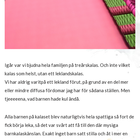
Igår var vi bjudna hela familjen på treårskalas. Och inte vilket
kalas som helst, utan ett leklandskalas.
Vi har aldrig varitpå ett lekland förut, på grund av en del mer
eller mindre diffusa fördomar jag har för sådana ställen. Men
tjeeeeena, vad barnen hade kul ändå.
Alla barnen på kalaset blev naturligtvis hela spattiga så fort de
fick börja leka, så det var svårt att få till den där mysiga
barnkalaskänslan. Exakt inget barn satt stilla och åt i mer en