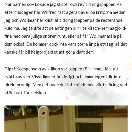
När barnen sov kokade jag klister och rev tidningspapper. På
eftermiddagen har Wilfred fått agera bäver på kritorna medan
jag och Wollmar har klistrat tidningspapper på de resterande
kulorna. Jag tänkte att de antingen blir lite kitsch-hemmagjord-
fina med bara juliga snören runt, eller så får Wollmar måla på
dem också. De kommer dock inte vara torra än på ett tag, så det
kanske får bli helgprojektet att göra klart dem.
Tips!
Kökspenseln av silikon var toppen för limmet, lätt att
tvätta av sen. Visst limmet är kletigt och limmningen blir inte
direkt prydlig. Men det hade det inte blivit med vår treåring vad
vi än haft för redskap…