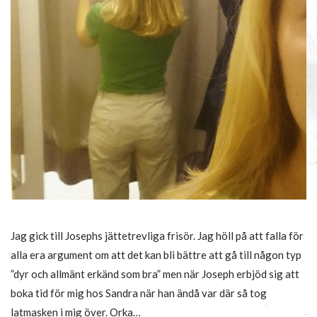
Jag gick till Josephs jättetrevliga frisör. Jag höll på att falla för
alla era argument om att det kan bli bättre att gå till någon typ
”dyr och allmänt erkänd som bra” men när Joseph erbjöd sig att
boka tid för mig hos Sandra när han ändå var där så tog
latmasken i mig över. Orka…