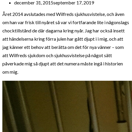
december 31, 2015
september 17, 2019
Året 2014 avslutades med Wilfreds sjukhusvistelse, och även
om han var frisk till nyåret så var vi fortfarande lite i någonslags
chocktillstånd de där dagarna kring nyår. Jag har också insett
att händelserna kring förra julen har gått djupt i i mig, och att
jag känner ett behov att berätta om det för nya vänner – som
att Wilfreds sjukdom och sjukhusvistelse på något sätt
påverkade mig så djupt att det numera måste ingå i historien
om mig.