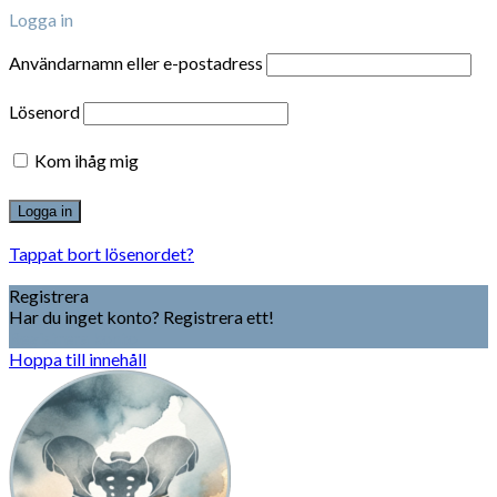
Logga in
Användarnamn eller e-postadress
Lösenord
Kom ihåg mig
Tappat bort lösenordet?
Registrera
Har du inget konto? Registrera ett!
Registrera konto
Hoppa till innehåll