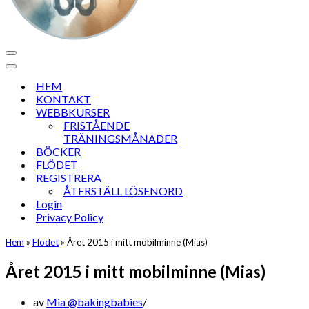
Navigeringsmeny
Navigeringsmeny
HEM
KONTAKT
WEBBKURSER
FRISTÅENDE
TRÄNINGSMÅNADER
BÖCKER
FLÖDET
REGISTRERA
ÅTERSTÄLL LÖSENORD
Login
Privacy Policy
Hem
»
Flödet
»
Året 2015 i mitt mobilminne (Mias)
Året 2015 i mitt mobilminne (Mias)
av
Mia @bakingbabies