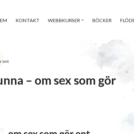
EM
KONTAKT
WEBBKURSER
BÖCKER
FLÖD
r ont
kunna – om sex som gör
 – om sex som gör ont