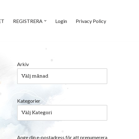
ET
REGISTRERA
Login
Privacy Policy
Arkiv
Kategorier
Ange din e-postadress för att prenumerera