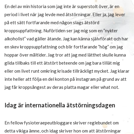
En del av min historia som jag inte är superstolt över, är en
period i livet när jag levde med ätstörningar. Eller ja, jag lever
på ett sätt fortfarande med någon slags ätstörd
kroppsuppfattning. Nuförtiden ser jag mig som en ”nykter
alkoholist” vad gäller ätande. Jag kan känna självförakt och har
en skev kroppsuppfattning och blir fortfarande ”hög” om jag
hoppar över måltider. Jag tror att jag med lätthet skulle kunna
glida tillbaks till ett ätstört beteende om jag bara tillät mig
eller om livet runt omkring krisade tillräckligt mycket. Jag klarar
inte heller att följa en del konton på instagram på grund av att
jag får kroppsångest av deras platta magar eller what not.
Idag är internationella ätstörningsdagen
En fellow fysioteraepeutbloggare skriver reglebundet om
detta vikiga ämne, och idag skriver hon om att ätstörningar