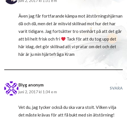
juni 2, 2017 kl 1:31 e m
Även jag får fortfarande kämpa mot ätstörningshjärnan
då och då, men det är milsvid skillnad mot hur det har
varit tidigare. Jag fortsätter tro stenhårt på att det går
att bli helt frisk och fri
Tack för att du tog upp det
här idag, det gör skillnad att vi pratar om det och det
här är ju min hjärtefråga Kram
Blyg anonym
SVARA
juni 2, 2017 kl 1:34 e m
Vet du, jag tycker också du ska vara stolt. Vilken vilja
det måste krävas för att få bukt med sin ätstörning!