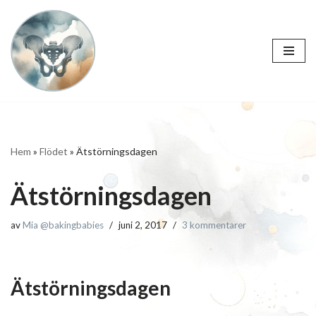
Hoppa
till
innehåll
Hem
»
Flödet
»
Ätstörningsdagen
Ätstörningsdagen
av
Mia @bakingbabies
juni 2, 2017
3 kommentarer
Ätstörningsdagen