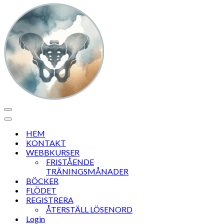
Navigeringsmeny
Navigeringsmeny
HEM
KONTAKT
WEBBKURSER
FRISTÅENDE
TRÄNINGSMÅNADER
BÖCKER
FLÖDET
REGISTRERA
ÅTERSTÄLL LÖSENORD
Login