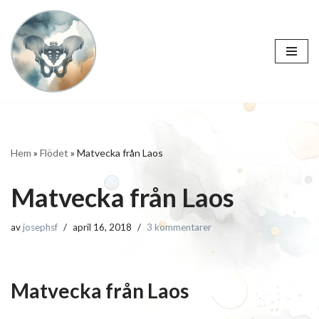
Hoppa
till
innehåll
Hem
»
Flödet
»
Matvecka från Laos
Matvecka från Laos
av
josephsf
april 16, 2018
3 kommentarer
Matvecka från Laos