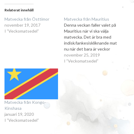
Relaterat innehåll
Matvecka från Östtimor
Matvecka från Mauritius
november 19, 2017
Denna veckan faller valet på
I ”Veckomatsedel”
Mauritius när vi ska välja
matvecka. Det är bra med
indisk/lankesiskliknande mat
nu när det bara är veckor
kvar tills vi åker till Sri Lanka.
november 25, 2019
Saaakta, saaakta smyger vi
I ”Veckomatsedel”
upp chili-innehållet i maten
för att vänja oss alla. =)
Veckans utvalda recept
Kycklingcurry med basmati,
…
Matvecka från Kongo-
Kinshasa
januari 19, 2020
I ”Veckomatsedel”