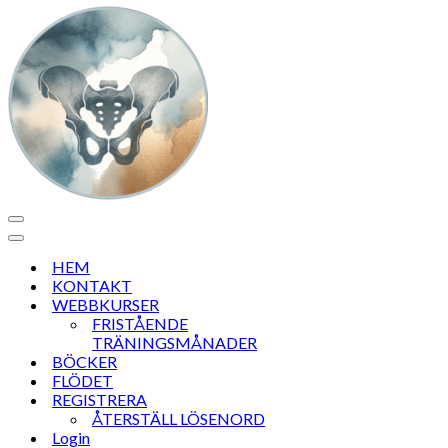
Navigeringsmeny
Navigeringsmeny
HEM
KONTAKT
WEBBKURSER
FRISTÅENDE
TRÄNINGSMÅNADER
BÖCKER
FLÖDET
REGISTRERA
ÅTERSTÄLL LÖSENORD
Login