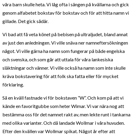
våra barn skulle heta. Vi låg ofta i sängen på kvällarna och gick
genom alfabetet bokstav för bokstav och för att hitta namn vi
gillade. Det gick sådär.
Vi bad att få veta könet på bebisen på ultraljudet, bland annat
av just den anledningen. Vi ville snäva ner namneftersökningen
något. Vi ville gärna ha namn som fungerar på både engelska
och svenska, och som går att uttala för våra lankesiska
släktningar och vänner. Vi ville också ha namn som inte skulle
kräva bokstavering för att folk ska fatta eller för mycket
förklaring.
Så en kväll fastnade vi för bokstaven ”W”. Och kom på att vi
kände en favoritgubbe som heter Wimar. Vi var nära nog att
bestämma oss för det namnet rakt av, men lekte runt i tankarna
med olika varianter. Och då landade Wollmar i våra huvuden.
Efter den kvällen var Wollmar spikat. Något år efter att