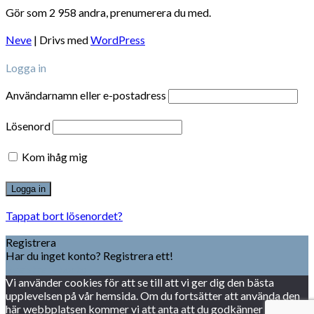
Gör som 2 958 andra, prenumerera du med.
Neve
| Drivs med
WordPress
Logga in
Användarnamn eller e-postadress
Lösenord
Kom ihåg mig
Tappat bort lösenordet?
Registrera
Har du inget konto? Registrera ett!
Registrera konto
Vi använder cookies för att se till att vi ger dig den bästa
upplevelsen på vår hemsida. Om du fortsätter att använda den
här webbplatsen kommer vi att anta att du godkänner detta.