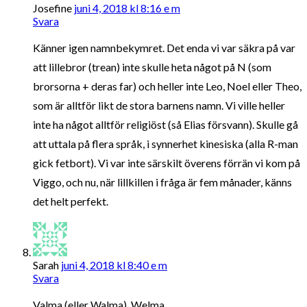
Josefine
juni 4, 2018 kl 8:16 e m
Svara
Känner igen namnbekymret. Det enda vi var säkra på var
att lillebror (trean) inte skulle heta något på N (som
brorsorna + deras far) och heller inte Leo, Noel eller Theo,
som är alltför likt de stora barnens namn. Vi ville heller
inte ha något alltför religiöst (så Elias försvann). Skulle gå
att uttala på flera språk, i synnerhet kinesiska (alla R-man
gick fetbort). Vi var inte särskilt överens förrän vi kom på
Viggo, och nu, när lillkillen i fråga är fem månader, känns
det helt perfekt.
Sarah
juni 4, 2018 kl 8:40 e m
Svara
Valma (eller Walma), Welma