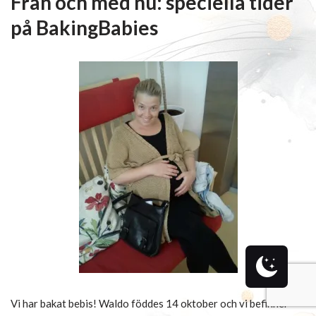
Från och med nu: speciella tider
på BakingBabies
Vi har bakat bebis! Waldo föddes 14 oktober och vi befinner