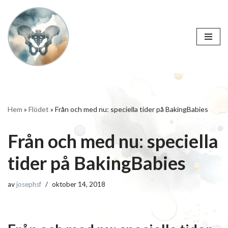
Hoppa
till
innehåll
Hem
»
Flödet
»
Från och med nu: speciella tider på BakingBabies
Från och med nu: speciella
tider på BakingBabies
av
josephsf
oktober 14, 2018