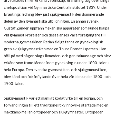
utvecklades till en erkänd vetenskap. Brantning tog över Lings
chefsposition vid Gymnastiska Centralinstitutet 1839. Under
Brantings ledning blev just sjukgymnastik den dominerande
delen av den gymnastiska utbildningen. En annan svensk,
Gustaf Zander, uppfann mekaniska apparater som kunde hjälpa
vid gymnastikrörelser och dessa anses vara föregångare till
moderna gymmaskiner. Redan tidigt fanns en gynekologisk
gren av sjukgymnastiken med en Thure Brandt i spetsen. Han
höll på med någon slags livmoder- och genitalmassage och blev
erkänd som framstående inom gynekologin under 1800-talet i
hela Europa. Den svenska gymnastiken, och sjukgymnastiken,
blev känd och fick inflytande över hela världen under 1800- och
1900-talen.
Sjukgymnastik var ett manligt kodat yrke till en början, och
förvandlingen till ett traditionellt kvinnoyrke startade med en
maktkamp mellan ortopeder och sjukgymnaster. Ortopeder