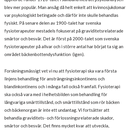
blev mer populär. Man ansåg då helt enkelt att kvinnosjukdomar
var psykologiskt betingade och därför inte skulle behandlas
fysiskt. På senare delen av 1900-talet har svenska
fysioterapeuter mestadels fokuserat på graviditetsrelaterade
smärtor och besvär. Det är först på 2000-talet som svenska
fysioterapeuter på allvar och i större antal har börjat ta sig an
området bäckenbottendysfunktion (igen).
Forskningsmässigt vet vi nu att fysioterapi ska vara första
linjens behandling för ansträngningsinkontinens och
blandinkontinens och i många fall också framfall. Fysioterapi
ska också vara med i helhetsbilden som behandling för
långvariga smärttillstånd, och smärttillstånd som rör bäcken
och bäckenorgan är inte ett undantag. Vi fortsätter att
behandla graviditets- och förlossningsrelaterade skador,
smärtor och besvär. Det finns mycket kvar att utveckla,