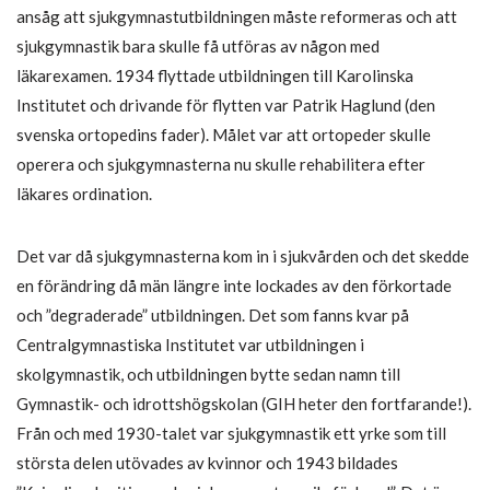
ansåg att sjukgymnastutbildningen måste reformeras och att
sjukgymnastik bara skulle få utföras av någon med
läkarexamen. 1934 flyttade utbildningen till Karolinska
Institutet och drivande för flytten var Patrik Haglund (den
svenska ortopedins fader). Målet var att ortopeder skulle
operera och sjukgymnasterna nu skulle rehabilitera efter
läkares ordination.
Det var då sjukgymnasterna kom in i sjukvården och det skedde
en förändring då män längre inte lockades av den förkortade
och ”degraderade” utbildningen. Det som fanns kvar på
Centralgymnastiska Institutet var utbildningen i
skolgymnastik, och utbildningen bytte sedan namn till
Gymnastik- och idrottshögskolan (GIH heter den fortfarande!).
Från och med 1930-talet var sjukgymnastik ett yrke som till
största delen utövades av kvinnor och 1943 bildades