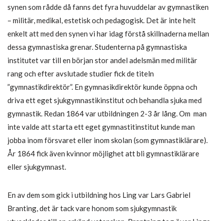
synen som rådde då fanns det fyra huvuddelar av gymnastiken
– militär, medikal, estetisk och pedagogisk. Det är inte helt
enkelt att med den synen vi har idag förstå skillnaderna mellan
dessa gymnastiska grenar. Studenterna på gymnastiska
institutet var till en början stor andel adelsmän med militär
rang och efter avslutade studier fick de titeln
”gymnastikdirektör”. En gymnasikdirektör kunde öppna och
driva ett eget sjukgymnastikinstitut och behandla sjuka med
gymnastik. Redan 1864 var utbildningen 2-3 år lång. Om man
inte valde att starta ett eget gymnastitinstitut kunde man
jobba inom försvaret eller inom skolan (som gymnastiklärare).
År 1864 fick även kvinnor möjlighet att bli gymnastiklärare
eller sjukgymnast.
En av dem som gick i utbildning hos Ling var Lars Gabriel
Branting, det är tack vare honom som sjukgymnastik