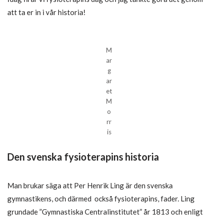
att ta er in i vår historia!
M
ar
g
ar
et
M
o
rr
is
Den svenska fysioterapins historia
Man brukar säga att Per Henrik Ling är den svenska
gymnastikens, och därmed också fysioterapins, fader. Ling
grundade ”Gymnastiska Centralinstitutet” år 1813 och enligt