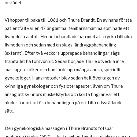
området.
Vi hoppar tillbaka till 1861 och Thure Brandt. En av hans första
patientfall var en 47 år gammal fembarnsmamma som hade ett
livmoderframfall. Henne behandlade han med att trycka tillbaka
livmodern och sedan med en slags ländryggsbehandling
(externt). Efter två veckors upprepade behandlingar sägs
framfallet ha försvunnit. Sedan började Thure utveckla inre
massagetekniker och han lärde upp många andra, speciellt
gynekologer. Hans metoder blev sedan helt övertagen av
kvinnliga gynekologer och fysioterapeuter, även om Thure
ansåg att kvinnors muskelstyrka och korta fingrar var ett
hinder för att utföra behandlingen på ett tillfredsställande
sätt.
Den gynekologiska massagen i Thure Brandts fotspår
upphörde i under 1920-talet i samband med att psykoanalysen