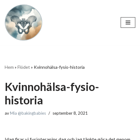
Hoppa
till
innehåll
Hem
»
Flödet
»
Kvinnohälsa-fysio-historia
Kvinnohälsa-fysio-
historia
av
Mia @bakingbabies
september 8, 2021
Idag firar vi fysioterapins dag och jag tänkte göra det genom