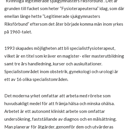
”Kvinnliga legitimerade sjukgymnasters riksförbund”. Det är
grunden till facket som heter ”Fysioterapeuterna” idag, som där
emellan länge hette ”Legitimerade sjukgymnasters
Riksförbund” eftersom det åter började komma män inom yrkes
på 1960-talet.
1993 skapades möjligheten att bli specialistfysioterapeut,
vilket är en titel som kräver en magister- eller masterutbildning
samt tre års handledning, kurser och auskultationer.
Specialistområdet inom obstetrik, gynekologi och urologi är
ett av 16 olika specialistområden.
Det moderna yrket omfattar att arbeta med rörelse som
huvudsakligt medel för att främja hälsa och minska ohälsa.
Arbetet är ett autonomt kliniskt arbete som omfattar
undersökning, fastställande av diagnos och en målsättning.
Man planerar för åtgärder, genomför dem och utvärderas