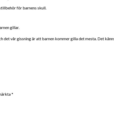
llbehör för barnens skull.
rnen gillar.
h det vår gissning är att barnen kommer gilla det mesta. Det känn
 märkta
*