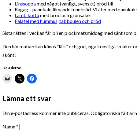
Linssoppa
med något (vanligt, svenskt) bröd till
Ragag – pannkaksliknande tunnbröd. Vi äter med pannkaksti
Lamb kofta
med bröd och grönsaker
Falafel med hummus, tabbouleh och bröd
Sista rätten i veckan får bli en plockmatsmiddag med sånt som ba
Den här matveckan känns ”lätt” och god, inga konstiga smaker oc
skönt!
Dela detta:
Lämna ett svar
Din e-postadress kommer inte publiceras.
Obligatoriska fält är
Namn
*