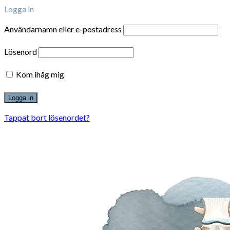
Logga in
Användarnamn eller e-postadress
Lösenord
Kom ihåg mig
Tappat bort lösenordet?