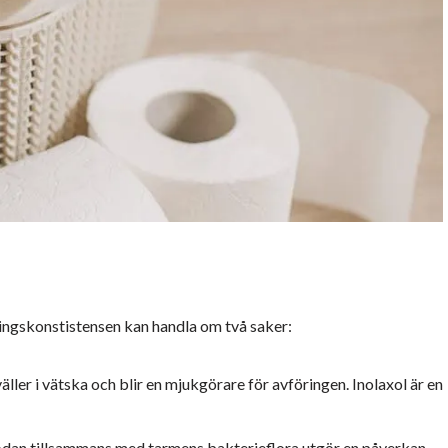
öringskonstistensen kan handla om två saker:
ler i vätska och blir en mjukgörare för avföringen. Inolaxol är en
ödan tillsammans med tarmens bakterieflora utgör en påverkan