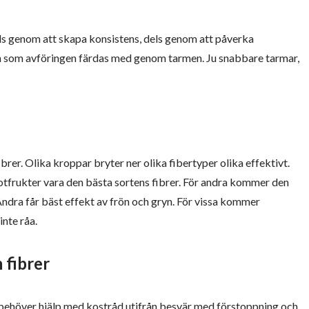
dels genom att skapa konsistens, dels genom att påverka
n som avföringen färdas med genom tarmen. Ju snabbare tarmar,
brer. Olika kroppar bryter ner olika fibertyper olika effektivt.
otfrukter vara den bästa sortens fibrer. För andra kommer den
Andra får bäst effekt av frön och gryn. För vissa kommer
inte råa.
 fibrer
 du behöver hjälp med kostråd utifrån besvär med förstoppning och