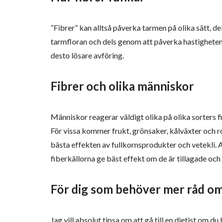
”Fibrer” kan alltså påverka tarmen på olika sätt, 
tarmfloran och dels genom att påverka hastighete
desto lösare avföring.
Fibrer och olika människor
Människor reagerar väldigt olika på olika sorters fi
För vissa kommer frukt, grönsaker, kålväxter och r
bästa effekten av fullkornsprodukter och vetekli. 
fiberkällorna ge bäst effekt om de är tillagade och 
För dig som behöver mer råd om
Jag vill absolut tipsa om att gå till en dietist om