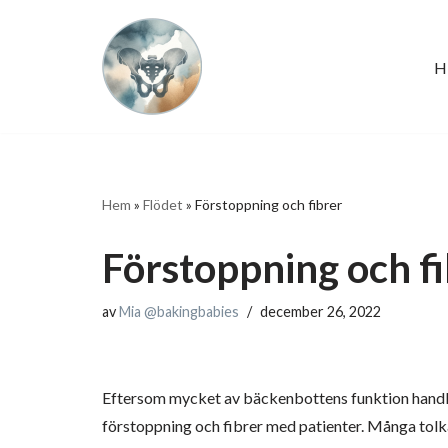
Hoppa
H
till
innehåll
Hem
»
Flödet
»
Förstoppning och fibrer
Förstoppning och f
av
Mia @bakingbabies
december 26, 2022
Eftersom mycket av bäckenbottens funktion handlar 
förstoppning och fibrer med patienter. Många tolka