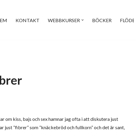
EM
KONTAKT
WEBBKURSER
BÖCKER
FLÖD
ibrer
om kiss, bajs och sex hamnar jag ofta i att diskutera just
r just ”fibrer” som ”knäckebröd och fullkorn” och det är sant,