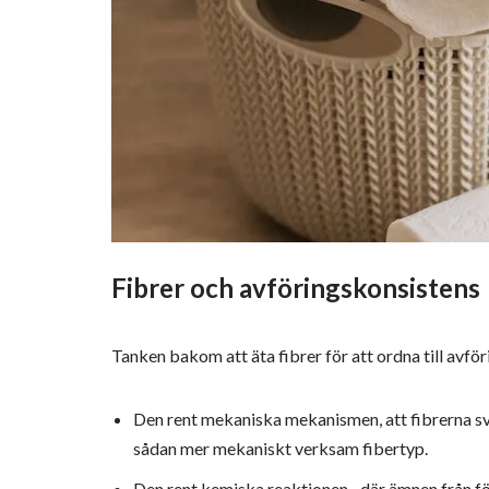
Fibrer och avföringskonsistens
Tanken bakom att äta fibrer för att ordna till avf
Den rent mekaniska mekanismen, att fibrerna sväl
sådan mer mekaniskt verksam fibertyp.
Den rent kemiska reaktionen –där ämnen från f