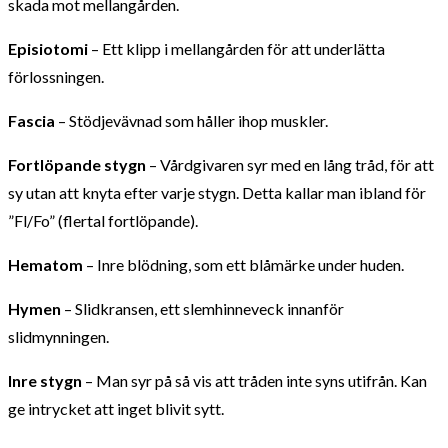
skada mot mellangården.
Episiotomi
– Ett klipp i mellangården för att underlätta
förlossningen.
Fascia
– Stödjevävnad som håller ihop muskler.
Fortlöpande stygn
– Vårdgivaren syr med en lång tråd, för att
sy utan att knyta efter varje stygn. Detta kallar man ibland för
”Fl/Fo” (flertal fortlöpande).
Hematom
– Inre blödning, som ett blåmärke under huden.
Hymen
– Slidkransen, ett slemhinneveck innanför
slidmynningen.
Inre stygn
– Man syr på så vis att tråden inte syns utifrån. Kan
ge intrycket att inget blivit sytt.