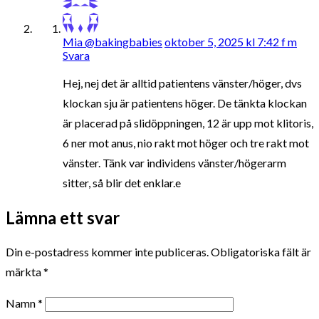
Mia @bakingbabies
oktober 5, 2025 kl 7:42 f m
Svara
Hej, nej det är alltid patientens vänster/höger, dvs
klockan sju är patientens höger. De tänkta klockan
är placerad på slidöppningen, 12 är upp mot klitoris,
6 ner mot anus, nio rakt mot höger och tre rakt mot
vänster. Tänk var individens vänster/högerarm
sitter, så blir det enklar.e
Lämna ett svar
Din e-postadress kommer inte publiceras.
Obligatoriska fält är
märkta
*
Namn
*