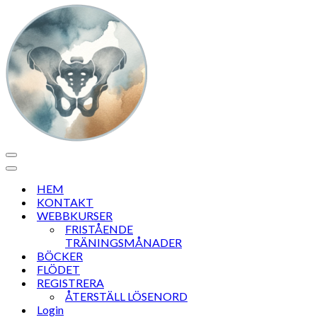
Navigeringsmeny
Navigeringsmeny
HEM
KONTAKT
WEBBKURSER
FRISTÅENDE
TRÄNINGSMÅNADER
BÖCKER
FLÖDET
REGISTRERA
ÅTERSTÄLL LÖSENORD
Login