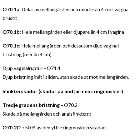
O70.1a
: Delar av mellangården och mindre än 4 cm i vagina
brustit
O70.1b
: Hela mellangården eller djupare än 4 cm i vagina
O70.1c
: Hela mellangården och dessutom djup vaginal
bristning (mer än 4 cm)
Djup vaginalruptur – O71.4
Djup bristning inåt i slidan, utan skada ut mot mellangården.
Sfinkterskador (skador på ändtarmens ringmuskler)
Tredje gradens bristning
– O70.2
Skada på mellangården och analsfinktern:
O70.2C
: <50 % av den yttre ringmuskeln skadad