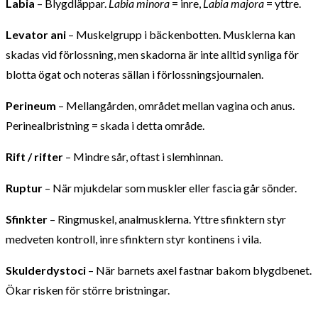
Labia
– Blygdläppar.
Labia minora
= inre,
Labia majora
= yttre.
Levator ani
– Muskelgrupp i bäckenbotten. Musklerna kan
skadas vid förlossning, men skadorna är inte alltid synliga för
blotta ögat och noteras sällan i förlossningsjournalen.
Perineum
– Mellangården, området mellan vagina och anus.
Perinealbristning = skada i detta område.
Rift / rifter
– Mindre sår, oftast i slemhinnan.
Ruptur
– När mjukdelar som muskler eller fascia går sönder.
Sfinkter
– Ringmuskel, analmusklerna. Yttre sfinktern styr
medveten kontroll, inre sfinktern styr kontinens i vila.
Skulderdystoci
– När barnets axel fastnar bakom blygdbenet.
Ökar risken för större bristningar.