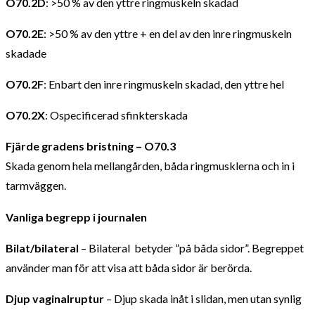
O70.2D
: >50 % av den yttre ringmuskeln skadad
O70.2E
: >50 % av den yttre + en del av den inre ringmuskeln
skadade
O70.2F
: Enbart den inre ringmuskeln skadad, den yttre hel
O70.2X
: Ospecificerad sfinkterskada
Fjärde gradens bristning – O70.3
Skada genom hela mellangården, båda ringmusklerna och in i
tarmväggen.
Vanliga begrepp i journalen
Bilat/bilateral
– Bilateral betyder ”på båda sidor”. Begreppet
använder man för att visa att båda sidor är berörda.
Djup vaginalruptur
– Djup skada inåt i slidan, men utan synlig