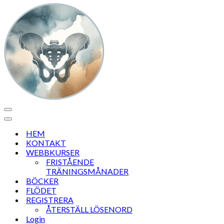
Navigeringsmeny
Navigeringsmeny
HEM
KONTAKT
WEBBKURSER
FRISTÅENDE
TRÄNINGSMÅNADER
BÖCKER
FLÖDET
REGISTRERA
ÅTERSTÄLL LÖSENORD
Login