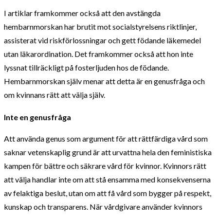
I artiklar framkommer också att den avstängda
hembarnmorskan har brutit mot socialstyrelsens riktlinjer,
assisterat vid riskförlossningar och gett födande läkemedel
utan läkarordination. Det framkommer också att hon inte
lyssnat tillräckligt på fosterljuden hos de födande.
Hembarnmorskan själv menar att detta är en genusfråga och
om kvinnans rätt att välja själv.
Inte en genusfråga
Att använda genus som argument för att rättfärdiga vård som
saknar vetenskaplig grund är att urvattna hela den feministiska
kampen för bättre och säkrare vård för kvinnor. Kvinnors rätt
att välja handlar inte om att stå ensamma med konsekvenserna
av felaktiga beslut, utan om att få vård som bygger på respekt,
kunskap och transparens. När vårdgivare använder kvinnors