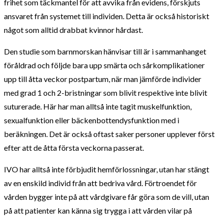
frihet som täckmantel för att avvika från evidens, förskjuts
ansvaret från systemet till individen. Detta är också historiskt
något som alltid drabbat kvinnor hårdast.
Den studie som barnmorskan hänvisar till är i sammanhanget
föråldrad och följde bara upp smärta och sårkomplikationer
upp till åtta veckor postpartum, när man jämförde individer
med grad 1 och 2-bristningar som blivit respektive inte blivit
suturerade. Här har man alltså inte tagit muskelfunktion,
sexualfunktion eller bäckenbottendysfunktion med i
beräkningen. Det är också oftast saker personer upplever först
efter att de åtta första veckorna passerat.
IVO har alltså inte förbjudit hemförlossningar, utan har stängt
av en enskild individ från att bedriva vård. Förtroendet för
vården bygger inte på att vårdgivare får göra som de vill, utan
på att patienter kan känna sig trygga i att vården vilar på