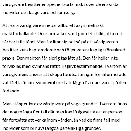
vårdgivare besitter en speciell sorts makt över de enskilda
individer de ska ge vård och omsorg.
Att vara vårdgivare innebär alltid ett asymmetriskt
maktförhållande. Den som söker vård gör det i tillit, ofta i ett
sårbart tillstånd. Man förlitar sig också på att vårdgivaren
besitter kunskap, omdöme och följer vetenskapligt förankrad
praxis. Den makten får aldrig tas lätt på. Den får heller inte
förväxlas med kvinnans rätt till självbestämmande. Tvärtom är
vårdgivarens ansvar att skapa förutsättningar för informerade
val. Detta är inte synonymt med att lägga över ansvaret på den
födande.
Man stänger inte av vårdgivare på vaga grunder. Tvärtom finns
det nog många fler fall där man kan ifrågasätta att en person
får fortsätta att verka inom vården, än vad de finns fall med
individer som blir avstängda på felaktiga grunder.