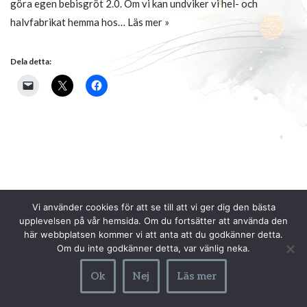
göra egen bebisgröt 2.0. Om vi kan undviker vi hel- och
halvfabrikat hemma hos…
Läs mer »
Dela detta:
Vi använder cookies för att se till att vi ger dig den bästa
upplevelsen på vår hemsida. Om du fortsätter att använda den
här webbplatsen kommer vi att anta att du godkänner detta.
Om du inte godkänner detta, var vänlig neka.
Ok
Nej
Läs mer
Neve
| Drivs med
WordPress