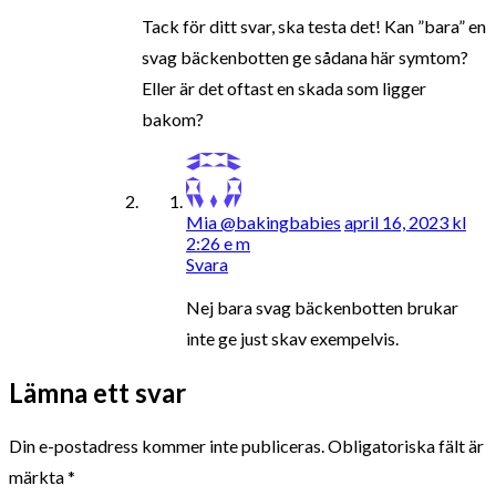
Tack för ditt svar, ska testa det! Kan ”bara” en
svag bäckenbotten ge sådana här symtom?
Eller är det oftast en skada som ligger
bakom?
Mia @bakingbabies
april 16, 2023 kl
2:26 e m
Svara
Nej bara svag bäckenbotten brukar
inte ge just skav exempelvis.
Lämna ett svar
Din e-postadress kommer inte publiceras.
Obligatoriska fält är
märkta
*