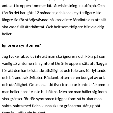
anta att kroppen kommer låta återhämtningen tuffa på. Och
förrän det har gått 12 månader, och kanske ytterligare lite
längre tid för stödjevävnad, så kan vi inte förvänta oss att allt
ska vara fullt återhämtat. Och helt som tidigare blir vi aldrig
heller.
Ignorera symtomen?
Jag tycker absolut inte att man ska ignorera och köra på som
vanligt. Symtomen är symtom! De är kroppens sätt att flagga
för att den har bristande uthållighet och tolerans för lyftande
och bärande aktiviteter. Bäckenbotten har en budget av ork
och uthållighet. Om man alltid övertrasserar kontot så kommer
man heller kanske inte bli bättre. Men om man håller sig inom
sina gränser för där symtomen triggas fram så brukar man
sakta, sakta med tiden kunna skjuta gränserna utåt, uppåt,
framåt. Utöka sin budget.