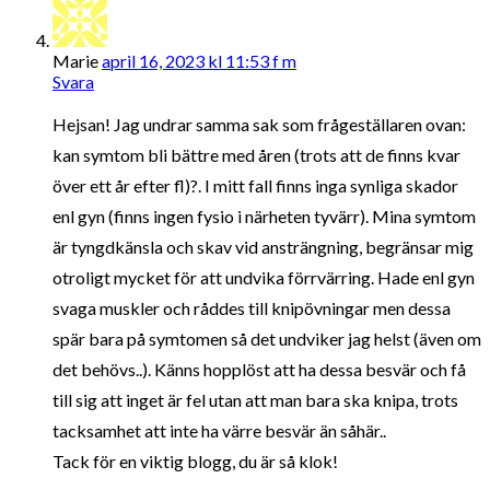
Marie
april 16, 2023 kl 11:53 f m
Svara
Hejsan! Jag undrar samma sak som frågeställaren ovan:
kan symtom bli bättre med åren (trots att de finns kvar
över ett år efter fl)?. I mitt fall finns inga synliga skador
enl gyn (finns ingen fysio i närheten tyvärr). Mina symtom
är tyngdkänsla och skav vid ansträngning, begränsar mig
otroligt mycket för att undvika förrvärring. Hade enl gyn
svaga muskler och råddes till knipövningar men dessa
spär bara på symtomen så det undviker jag helst (även om
det behövs..). Känns hopplöst att ha dessa besvär och få
till sig att inget är fel utan att man bara ska knipa, trots
tacksamhet att inte ha värre besvär än såhär..
Tack för en viktig blogg, du är så klok!