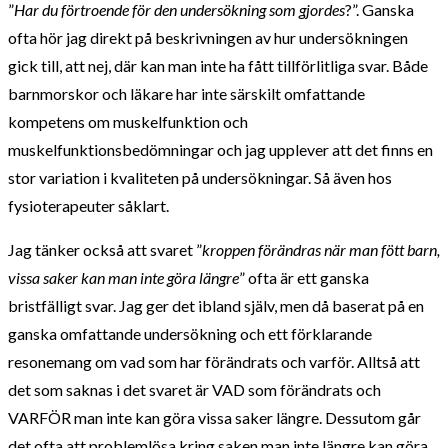
”
Har du förtroende för den undersökning som gjordes
?”. Ganska
ofta hör jag direkt på beskrivningen av hur undersökningen
gick till, att nej, där kan man inte ha fått tillförlitliga svar. Både
barnmorskor och läkare har inte särskilt omfattande
kompetens om muskelfunktion och
muskelfunktionsbedömningar och jag upplever att det finns en
stor variation i kvaliteten på undersökningar. Så även hos
fysioterapeuter såklart.
Jag tänker också att svaret ”
kroppen förändras när man fött barn,
vissa saker kan man inte göra längre
” ofta är ett ganska
bristfälligt svar. Jag ger det ibland själv, men då baserat på en
ganska omfattande undersökning och ett förklarande
resonemang om vad som har förändrats och varför. Alltså att
det som saknas i det svaret är VAD som förändrats och
VARFÖR man inte kan göra vissa saker längre. Dessutom går
det ofta att problemlösa kring saken man inte längre kan göra.