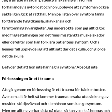
förhållandevis nyförlöst och hon upplevde att symtomen också
sakteligen gick åt rätt håll. Men på listan över symtom fanns
fortfarande tyngdkänsla, skavkänsla och
tarmtömningsvvårigheter. Jag undersökte, som jag alltid gör,
med frågeställningen om det finns misstänkta muskelskador
eller defekter som kan förklara patientens symtom. Och i
hennes fall upplevde jag att allt satt där det skulle, och gjorde
det de skulle.
Betyder det att hon inte har några symtom? Absolut inte.
Förlossningen är ett trauma
Att gå igenom en förlossning är ett trauma för bäckenbotten.
Även om allt är helt så kommer traumat orsaka utsträckning av
muskler, stödjevävnad och slemhinnor som kan ge symtom.
Men om allting verkar sitta på plats, så kan vi också hoppas och