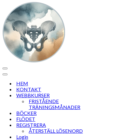
Navigeringsmeny
Navigeringsmeny
HEM
KONTAKT
WEBBKURSER
FRISTÅENDE
TRÄNINGSMÅNADER
BÖCKER
FLÖDET
REGISTRERA
ÅTERSTÄLL LÖSENORD
Login