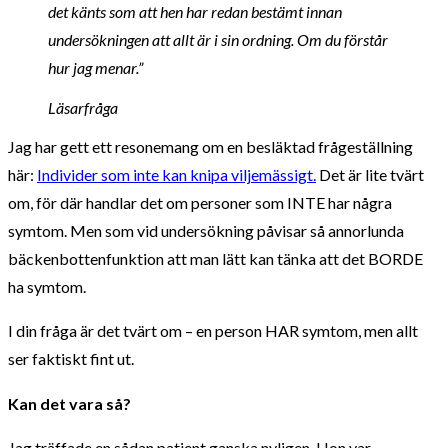
det känts som att hen har redan bestämt innan
undersökningen att allt är i sin ordning. Om du förstår
hur jag menar.”
Läsarfråga
Jag har gett ett resonemang om en besläktad frågeställning
här:
Individer som inte kan knipa viljemässigt.
Det är lite tvärt
om, för där handlar det om personer som INTE har några
symtom. Men som vid undersökning påvisar så annorlunda
bäckenbottenfunktion att man lätt kan tänka att det BORDE
ha symtom.
I din fråga är det tvärt om – en person HAR symtom, men allt
ser faktiskt fint ut.
Kan det vara så?
Jag träffade en sådan patient ganska nyligen. Hon var