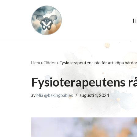
Hoppa
H
till
innehåll
Hem
»
Flödet
»
Fysioterapeutens råd för att köpa bärdo
Fysioterapeutens r
av
Mia @bakingbabies
augusti 1, 2024