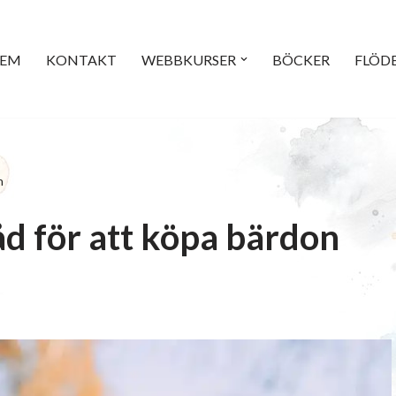
EM
KONTAKT
WEBBKURSER
BÖCKER
FLÖD
n
åd för att köpa bärdon