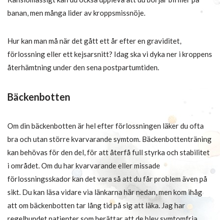
banan, men många lider av kroppsmissnöje.
Hur kan man må när det gått ett år efter en graviditet,
förlossning eller ett kejsarsnitt? Idag ska vi dyka ner i kroppens
återhämtning under den sena postpartumtiden.
Bäckenbotten
Om din bäckenbotten är hel efter förlossningen läker du ofta
bra och utan större kvarvarande symtom. Bäckenbottenträning
kan behövas för den del, för att återfå full styrka och stabilitet
i området. Om du har kvarvarande eller missade
förlossningsskador kan det vara så att du får problem även på
sikt. Du kan läsa vidare via länkarna här nedan, men kom ihåg
att om bäckenbotten tar lång tid på sig att läka. Jag har
regelbundet patienter som berättar att de blev symtomfria