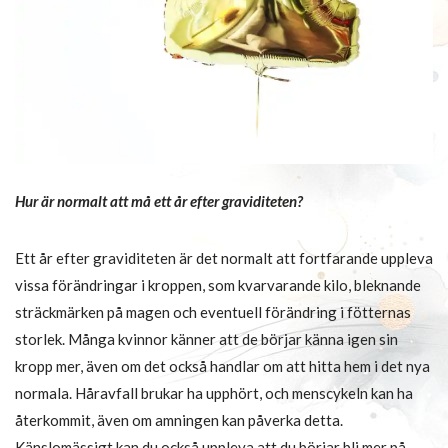
Hur är normalt att må ett år efter graviditeten?
Ett år efter graviditeten är det normalt att fortfarande uppleva
vissa förändringar i kroppen, som kvarvarande kilo, bleknande
sträckmärken på magen och eventuell förändring i fötternas
storlek. Många kvinnor känner att de börjar känna igen sin
kropp mer, även om det också handlar om att hitta hem i det nya
normala. Håravfall brukar ha upphört, och menscykeln kan ha
återkommit, även om amningen kan påverka detta.
Känslomässigt kan du också uppleva att du börjar bli mer på