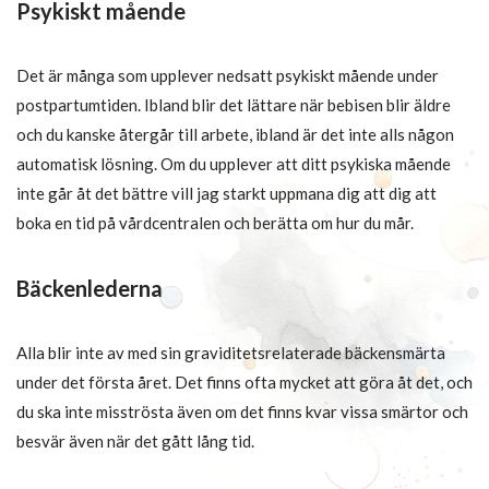
Psykiskt mående
Det är många som upplever nedsatt psykiskt mående under
postpartumtiden. Ibland blir det lättare när bebisen blir äldre
och du kanske återgår till arbete, ibland är det inte alls någon
automatisk lösning. Om du upplever att ditt psykiska mående
inte går åt det bättre vill jag starkt uppmana dig att dig att
boka en tid på vårdcentralen och berätta om hur du mår.
Bäckenlederna
Alla blir inte av med sin graviditetsrelaterade bäckensmärta
under det första året. Det finns ofta mycket att göra åt det, och
du ska inte misströsta även om det finns kvar vissa smärtor och
besvär även när det gått lång tid.