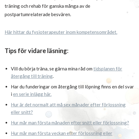
träning och rehab för ganska många av de
postpartumrelaterade besvären.
Här hittar du fysioterapeuter inom kompetensområdet.
Tips för vidare läsning:
Vill du börja träna, se gärna mina råd om
tidsplanen för
återgång till träning
.
Har du funderingar om återgång till löpning finns en del svar
i
en serie inlägg här.
Hur är det normalt att må sex månader efter förlossning
eller snitt?
Hur mår man första månaden efter snitt eller förlossning?
Hur mår man första veckan efter förlossning eller