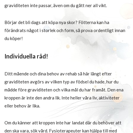
graviditeten inte passar, även om du gått ner all vikt.
Börjar det bli dags att köpa nya skor? Fötterna kan ha
förändrats något i storlek och form, så prova ordentligt innan
du köper!
Individuella råd!
Ditt mående och dina behov av rehab så här långt efter
graviditeten avgörs av vilken typ av födsel du hade, hur du
mådde före graviditeten och vilka mål du har framåt. Den ena
kroppen är inte den andra lik. Inte heller våra liv, aktiviteter
eller behov är lika.
Om du känner att kroppen inte har landat där du behöver att
den ska vara, sök vård. Fysioterapeuter kan hjälpa till med