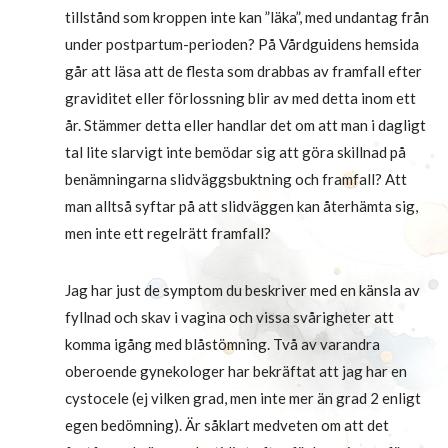
tillstånd som kroppen inte kan ”läka”, med undantag från
under postpartum-perioden? På Vårdguidens hemsida
går att läsa att de flesta som drabbas av framfall efter
graviditet eller förlossning blir av med detta inom ett
år. Stämmer detta eller handlar det om att man i dagligt
tal lite slarvigt inte bemödar sig att göra skillnad på
benämningarna slidväggsbuktning och framfall? Att
man alltså syftar på att slidväggen kan återhämta sig,
men inte ett regelrätt framfall?
Jag har just de symptom du beskriver med en känsla av
fyllnad och skav i vagina och vissa svårigheter att
komma igång med blåstömning. Två av varandra
oberoende gynekologer har bekräftat att jag har en
cystocele (ej vilken grad, men inte mer än grad 2 enligt
egen bedömning). Är såklart medveten om att det