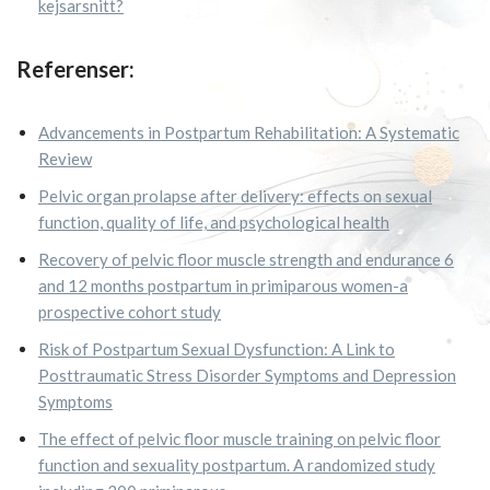
kejsarsnitt?
Referenser:
Advancements in Postpartum Rehabilitation: A Systematic
Review
Pelvic organ prolapse after delivery: effects on sexual
function, quality of life, and psychological health
Recovery of pelvic floor muscle strength and endurance 6
and 12 months postpartum in primiparous women-a
prospective cohort study
Risk of Postpartum Sexual Dysfunction: A Link to
Posttraumatic Stress Disorder Symptoms and Depression
Symptoms
The effect of pelvic floor muscle training on pelvic floor
function and sexuality postpartum. A randomized study