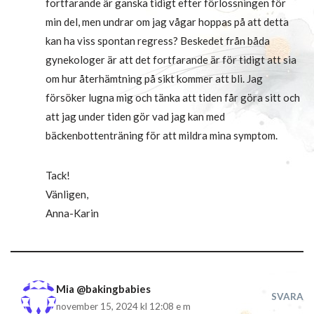
fortfarande är ganska tidigt efter förlossningen för
min del, men undrar om jag vågar hoppas på att detta
kan ha viss spontan regress? Beskedet från båda
gynekologer är att det fortfarande är för tidigt att sia
om hur återhämtning på sikt kommer att bli. Jag
försöker lugna mig och tänka att tiden får göra sitt och
att jag under tiden gör vad jag kan med
bäckenbottenträning för att mildra mina symptom.
Tack!
Vänligen,
Anna-Karin
Mia @bakingbabies
SVARA
november 15, 2024 kl 12:08 e m