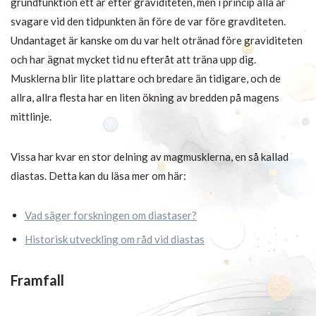
grundfunktion ett år efter graviditeten, men i princip alla är
svagare vid den tidpunkten än före de var före gravditeten.
Undantaget är kanske om du var helt otränad före graviditeten
och har ägnat mycket tid nu efteråt att träna upp dig.
Musklerna blir lite plattare och bredare än tidigare, och de
allra, allra flesta har en liten ökning av bredden på magens
mittlinje.
Vissa har kvar en stor delning av magmusklerna, en så kallad
diastas. Detta kan du läsa mer om här:
Vad säger forskningen om diastaser?
Historisk utveckling om råd vid diastas
Framfall