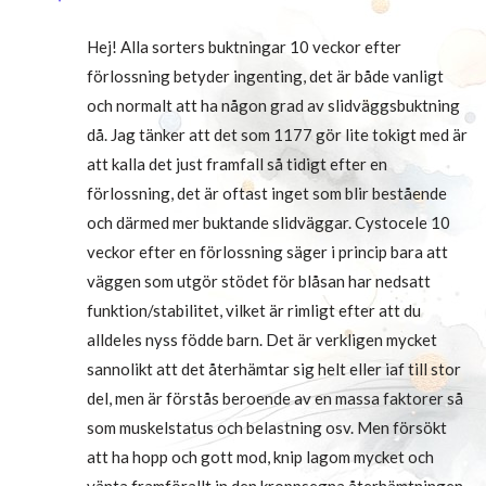
Hej! Alla sorters buktningar 10 veckor efter
förlossning betyder ingenting, det är både vanligt
och normalt att ha någon grad av slidväggsbuktning
då. Jag tänker att det som 1177 gör lite tokigt med är
att kalla det just framfall så tidigt efter en
förlossning, det är oftast inget som blir bestående
och därmed mer buktande slidväggar. Cystocele 10
veckor efter en förlossning säger i princip bara att
väggen som utgör stödet för blåsan har nedsatt
funktion/stabilitet, vilket är rimligt efter att du
alldeles nyss födde barn. Det är verkligen mycket
sannolikt att det återhämtar sig helt eller iaf till stor
del, men är förstås beroende av en massa faktorer så
som muskelstatus och belastning osv. Men försökt
att ha hopp och gott mod, knip lagom mycket och
vänta framförallt in den kroppsegna återhämtningen