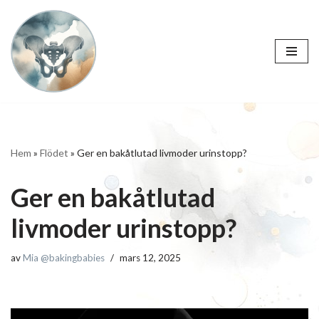
Hoppa
till
innehåll
Hem
»
Flödet
»
Ger en bakåtlutad livmoder urinstopp?
Ger en bakåtlutad
livmoder urinstopp?
av
Mia @bakingbabies
mars 12, 2025