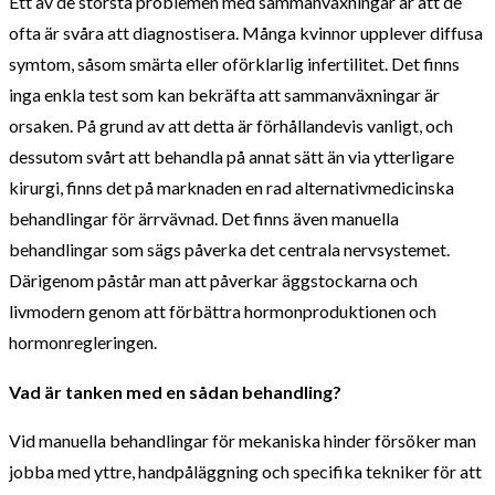
Ett av de största problemen med sammanväxningar är att de
ofta är svåra att diagnostisera. Många kvinnor upplever diffusa
symtom, såsom smärta eller oförklarlig infertilitet. Det finns
inga enkla test som kan bekräfta att sammanväxningar är
orsaken. På grund av att detta är förhållandevis vanligt, och
dessutom svårt att behandla på annat sätt än via ytterligare
kirurgi, finns det på marknaden en rad alternativmedicinska
behandlingar för ärrvävnad. Det finns även manuella
behandlingar som sägs påverka det centrala nervsystemet.
Därigenom påstår man att påverkar äggstockarna och
livmodern genom att förbättra hormonproduktionen och
hormonregleringen.
Vad är tanken med en sådan behandling?
Vid manuella behandlingar för mekaniska hinder försöker man
jobba med yttre, handpåläggning och specifika tekniker för att