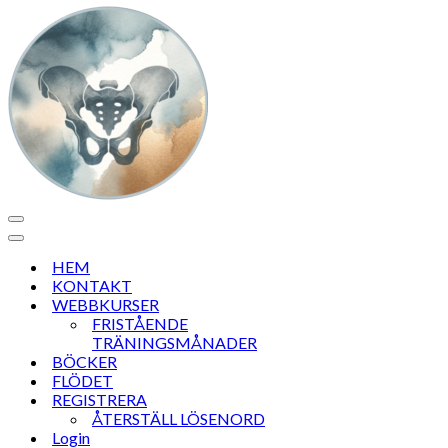
Navigeringsmeny
Navigeringsmeny
HEM
KONTAKT
WEBBKURSER
FRISTÅENDE
TRÄNINGSMÅNADER
BÖCKER
FLÖDET
REGISTRERA
ÅTERSTÄLL LÖSENORD
Login