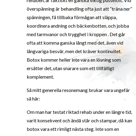
rehaben, är faktiskt en ganska viktig pusselbit. Vid
överspänning är behandling ofta just att “träna ner”
spänningen, få tillbaka förmågan att släppa,
koordinera andning och bäckenbotten, och jobba
med tarmvanor och trygghet i kroppen . Det går
ofta att komma ganska långt med det, även vid
långvariga besvär, men det kräver kontinuitet.
Botox kommer heller inte vara en lösning som
ersätter det, utan snarare som ett tillfälligt
komplement.
Så mitt generella resonemang brukar vara ungefär
så här:
Om man har testat riktad rehab under en längre tid,
varit konsekvent och ändå står och stampar, då kan
botox vara ett rimligt nästa steg. Inte som en