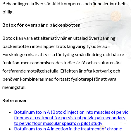
Behandlingen kräver särskild kompetens och är heller inte helt
billig.
Botox för överspänd bäckenbotten
Botox kan vara ett alternativ när en uttalad överspänning i
bäckenbotten inte släpper trots långvarig fysioterapi.
Forskningen visar att vissa får tydlig smärtlindring och bättre
funktion, men randomiserade studier är få och resultaten är
fortfarande motsägelsefulla. Effekten är ofta kortvarig och
behöver kombineras med fortsatt fysioterapi för att vara
meningsfull.
Referenser
Botulinum toxin A (Botox) injection into muscles of pelvic
floor as a treatment for persistent pelvic pain secondary
to pelvic floor muscular spasm: A pilot study
Botulinum toxin A injection in the treatment of chronic