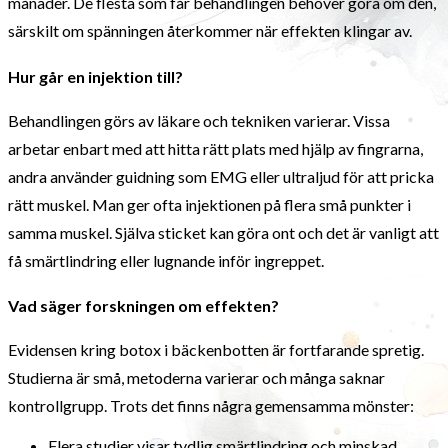
månader. De flesta som får behandlingen behöver göra om den,
särskilt om spänningen återkommer när effekten klingar av.
Hur går en injektion till?
Behandlingen görs av läkare och tekniken varierar. Vissa
arbetar enbart med att hitta rätt plats med hjälp av fingrarna,
andra använder guidning som EMG eller ultraljud för att pricka
rätt muskel. Man ger ofta injektionen på flera små punkter i
samma muskel. Själva sticket kan göra ont och det är vanligt att
få smärtlindring eller lugnande inför ingreppet.
Vad säger forskningen om effekten?
Evidensen kring botox i bäckenbotten är fortfarande spretig.
Studierna är små, metoderna varierar och många saknar
kontrollgrupp. Trots det finns några gemensamma mönster:
Flera studier visar tydlig smärtlindring och minskad