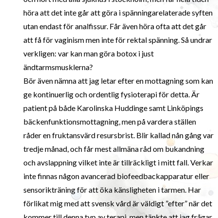
höra att det inte går att göra i spänningarelaterade syften
utan endast för analfissur. Får även höra ofta att det går
att få för vaginism men inte för rektal spänning. Så undrar
verkligen: var kan man göra botox i just
ändtarmsmusklerna?
Bör även nämna att jag letar efter en mottagning som kan
ge kontinuerlig och ordentlig fysioterapi för detta. Är
patient på både Karolinska Huddinge samt Linköpings
bäckenfunktionsmottagning, men på vardera ställen
råder en fruktansvärd resursbrist. Blir kallad nån gång var
tredje månad, och får mest allmäna råd om bukandning
och avslappning vilket inte är tillräckligt i mitt fall. Verkar
inte finnas någon avancerad biofeedbackapparatur eller
sensorikträning för att öka känsligheten i tarmen. Har
förlikat mig med att svensk vård är väldigt ”efter” när det
kommer till denna typ av terapi, men tänkte att jag frågar