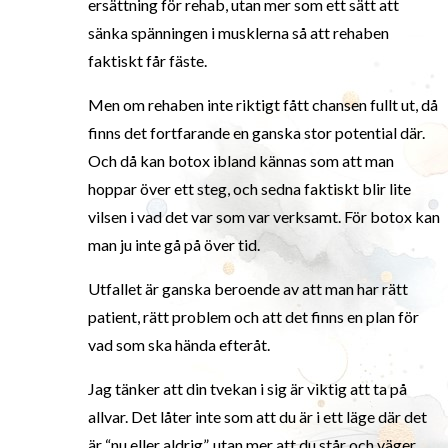
ersättning för rehab, utan mer som ett sätt att
sänka spänningen i musklerna så att rehaben
faktiskt får fäste.
Men om rehaben inte riktigt fått chansen fullt ut, då
finns det fortfarande en ganska stor potential där.
Och då kan botox ibland kännas som att man
hoppar över ett steg, och sedna faktiskt blir lite
vilsen i vad det var som var verksamt. För botox kan
man ju inte gå på över tid.
Utfallet är ganska beroende av att man har rätt
patient, rätt problem och att det finns en plan för
vad som ska hända efteråt.
Jag tänker att din tvekan i sig är viktig att ta på
allvar. Det låter inte som att du är i ett läge där det
är “nu eller aldrig”, utan mer att du står och väger