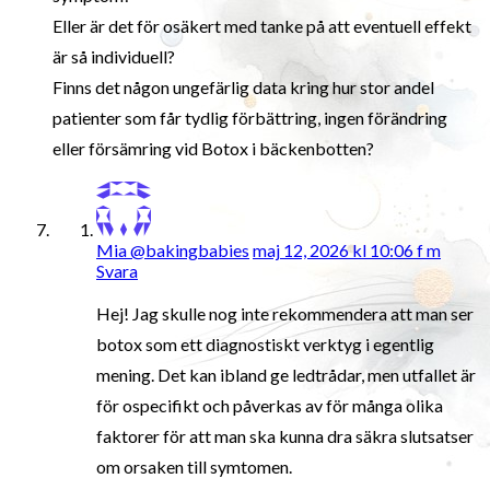
Eller är det för osäkert med tanke på att eventuell effekt
är så individuell?
Finns det någon ungefärlig data kring hur stor andel
patienter som får tydlig förbättring, ingen förändring
eller försämring vid Botox i bäckenbotten?
Mia @bakingbabies
maj 12, 2026 kl 10:06 f m
Svara
Hej! Jag skulle nog inte rekommendera att man ser
botox som ett diagnostiskt verktyg i egentlig
mening. Det kan ibland ge ledtrådar, men utfallet är
för ospecifikt och påverkas av för många olika
faktorer för att man ska kunna dra säkra slutsatser
om orsaken till symtomen.