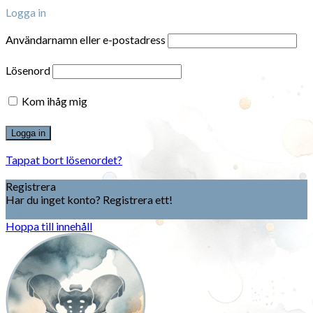
Logga in
Användarnamn eller e-postadress
Lösenord
Kom ihåg mig
Tappat bort lösenordet?
Registrera
Har du inget konto? Registrera ett!
Registrera konto
Hoppa till innehåll