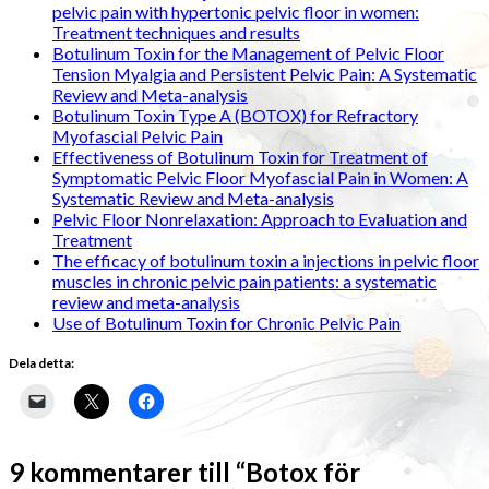
pelvic pain with hypertonic pelvic floor in women:
Treatment techniques and results
Botulinum Toxin for the Management of Pelvic Floor
Tension Myalgia and Persistent Pelvic Pain: A Systematic
Review and Meta-analysis
Botulinum Toxin Type A (BOTOX) for Refractory
Myofascial Pelvic Pain
Effectiveness of Botulinum Toxin for Treatment of
Symptomatic Pelvic Floor Myofascial Pain in Women: A
Systematic Review and Meta-analysis
Pelvic Floor Nonrelaxation: Approach to Evaluation and
Treatment
The efficacy of botulinum toxin a injections in pelvic floor
muscles in chronic pelvic pain patients: a systematic
review and meta-analysis
Use of Botulinum Toxin for Chronic Pelvic Pain
Dela detta:
9 kommentarer till “Botox för