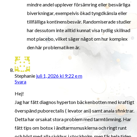
mindre andel upplever försämring eller besvärliga
biverkningar, exempelvis ökad tyngdkänsla eller
tillfälliga kontinensbesvär. Randomiserade studier
har dessutom inte alltid kunnat visa tydlig skillnad
mot placebo, vilket säger något om hur komplex
den här problematiken är.
Stephanie
juli 1, 2026 kl 9:22 e m
Svara
Hej!
Jag har fått diagnos hyperton bäckenbotten med kraftigt
överspänd puborectalis ( levator ani) samt anala sfinktrar.
Detta har orsakat stora problem med tarmtömning. Har
fått tips om botox i ändtarmsmusklerna och ringt runt
och hört med alla sjukhus i stockholm, men får hela tiden