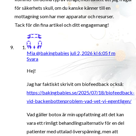
för säkerhets skull, om du kanske känner till en
mottagning som har mer apparatur och resurser.
Tack för din fina artikel och ditt engagemang!
Mia @bakingbabies
juli 2, 2026 kl 6:05 f m
Svara
Hej!
Jag har faktiskt skrivit om biofeedback också:
https://bakingbabies.se/2025/07/18/biofeedback-
vid-backenbottenproblem-vad-vet-vi-egentligen/
Vad gäller botox är min uppfattning att det kan
vara ett rimligt behandlingsalternativ för en del
patienter med uttalad överspänning, men att