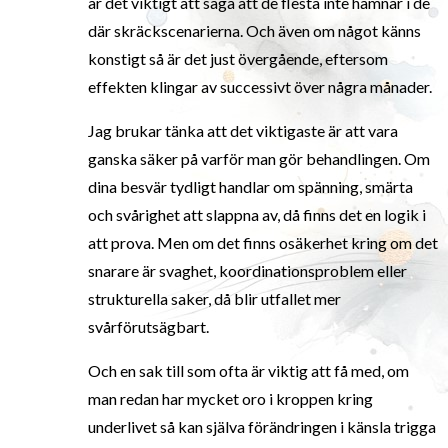
är det viktigt att säga att de flesta inte hamnar i de
där skräckscenarierna. Och även om något känns
konstigt så är det just övergående, eftersom
effekten klingar av successivt över några månader.
Jag brukar tänka att det viktigaste är att vara
ganska säker på varför man gör behandlingen. Om
dina besvär tydligt handlar om spänning, smärta
och svårighet att slappna av, då finns det en logik i
att prova. Men om det finns osäkerhet kring om det
snarare är svaghet, koordinationsproblem eller
strukturella saker, då blir utfallet mer
svårförutsägbart.
Och en sak till som ofta är viktig att få med, om
man redan har mycket oro i kroppen kring
underlivet så kan själva förändringen i känsla trigga