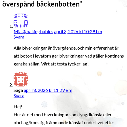
överspänd bäckenbotten”
Mia @bakingbabies
april 3, 2026 kl 10:29 f m
Svara
Alla biverkningar är övergående, och min erfarenhet är
att botox i levatorn ger biverkningar vad gäller kontinens
ganska sällan. Värt att testa tycker jag!
Saga
april 8, 2026 kl 11:29 e m
Svara
Hej!
Hur är det med biverkningar som tyngdkänsla eller
obehag/konstig främmande känsla i underlivet efter