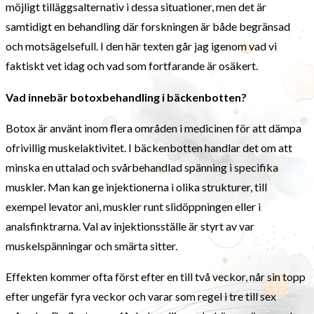
möjligt tilläggsalternativ i dessa situationer, men det är
samtidigt en behandling där forskningen är både begränsad
och motsägelsefull. I den här texten går jag igenom vad vi
faktiskt vet idag och vad som fortfarande är osäkert.
Vad innebär botoxbehandling i bäckenbotten?
Botox är använt inom flera områden i medicinen för att dämpa
ofrivillig muskelaktivitet. I bäckenbotten handlar det om att
minska en uttalad och svårbehandlad spänning i specifika
muskler. Man kan ge injektionerna i olika strukturer, till
exempel levator ani, muskler runt slidöppningen eller i
analsfinktrarna. Val av injektionsställe är styrt av var
muskelspänningar och smärta sitter.
Effekten kommer ofta först efter en till två veckor, når sin topp
efter ungefär fyra veckor och varar som regel i tre till sex