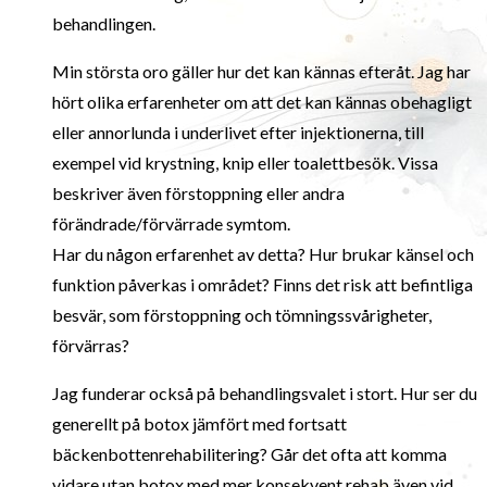
behandlingen.
Min största oro gäller hur det kan kännas efteråt. Jag har
hört olika erfarenheter om att det kan kännas obehagligt
eller annorlunda i underlivet efter injektionerna, till
exempel vid krystning, knip eller toalettbesök. Vissa
beskriver även förstoppning eller andra
förändrade/förvärrade symtom.
Har du någon erfarenhet av detta? Hur brukar känsel och
funktion påverkas i området? Finns det risk att befintliga
besvär, som förstoppning och tömningssvårigheter,
förvärras?
Jag funderar också på behandlingsvalet i stort. Hur ser du
generellt på botox jämfört med fortsatt
bäckenbottenrehabilitering? Går det ofta att komma
vidare utan botox med mer konsekvent rehab även vid