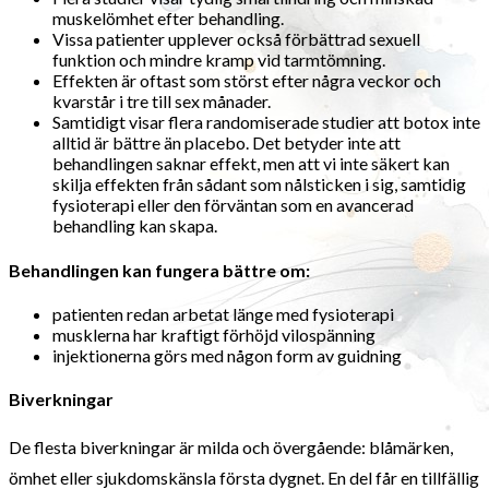
muskelömhet efter behandling.
Vissa patienter upplever också förbättrad sexuell
funktion och mindre kramp vid tarmtömning.
Effekten är oftast som störst efter några veckor och
kvarstår i tre till sex månader.
Samtidigt visar flera randomiserade studier att botox inte
alltid är bättre än placebo. Det betyder inte att
behandlingen saknar effekt, men att vi inte säkert kan
skilja effekten från sådant som nålsticken i sig, samtidig
fysioterapi eller den förväntan som en avancerad
behandling kan skapa.
Behandlingen kan fungera bättre om:
patienten redan arbetat länge med fysioterapi
musklerna har kraftigt förhöjd vilospänning
injektionerna görs med någon form av guidning
Biverkningar
De flesta biverkningar är milda och övergående: blåmärken,
ömhet eller sjukdomskänsla första dygnet. En del får en tillfällig