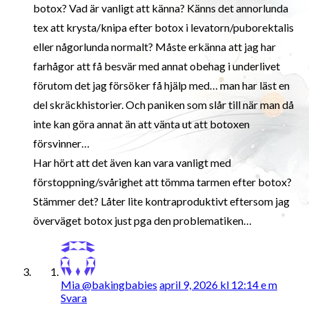
botox? Vad är vanligt att känna? Känns det annorlunda
tex att krysta/knipa efter botox i levatorn/puborektalis
eller någorlunda normalt? Måste erkänna att jag har
farhågor att få besvär med annat obehag i underlivet
förutom det jag försöker få hjälp med… man har läst en
del skräckhistorier. Och paniken som slår till när man då
inte kan göra annat än att vänta ut att botoxen
försvinner…
Har hört att det även kan vara vanligt med
förstoppning/svårighet att tömma tarmen efter botox?
Stämmer det? Låter lite kontraproduktivt eftersom jag
överväget botox just pga den problematiken…
Mia @bakingbabies
april 9, 2026 kl 12:14 e m
Svara