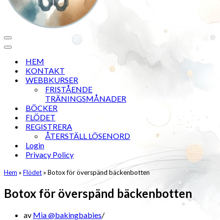
Navigeringsmeny
Navigeringsmeny
HEM
KONTAKT
WEBBKURSER
FRISTÅENDE
TRÄNINGSMÅNADER
BÖCKER
FLÖDET
REGISTRERA
ÅTERSTÄLL LÖSENORD
Login
Privacy Policy
Hem
»
Flödet
»
Botox för överspänd bäckenbotten
Botox för överspänd bäckenbotten
av
Mia @bakingbabies