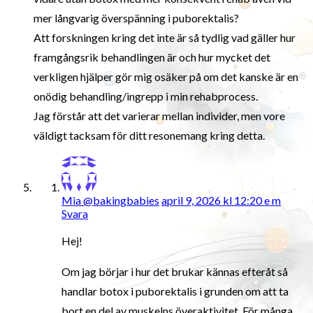
mer långvarig överspänning i puborektalis?
Att forskningen kring det inte är så tydlig vad gäller hur
framgångsrik behandlingen är och hur mycket det
verkligen hjälper gör mig osäker på om det kanske är en
onödig behandling/ingrepp i min rehabprocess.
Jag förstår att det varierar mellan individer, men vore
väldigt tacksam för ditt resonemang kring detta.
Mia @bakingbabies
april 9, 2026 kl 12:20 e m
Svara
Hej!
Om jag börjar i hur det brukar kännas efteråt så
handlar botox i puborektalis i grunden om att ta
bort en del av muskelns överaktivitet. För många