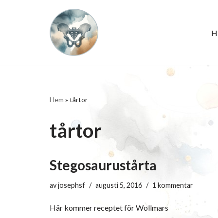
Hoppa
H
till
innehåll
Hem
»
tårtor
tårtor
Stegosaurustårta
av
josephsf
augusti 5, 2016
1 kommentar
Här kommer receptet för Wollmars