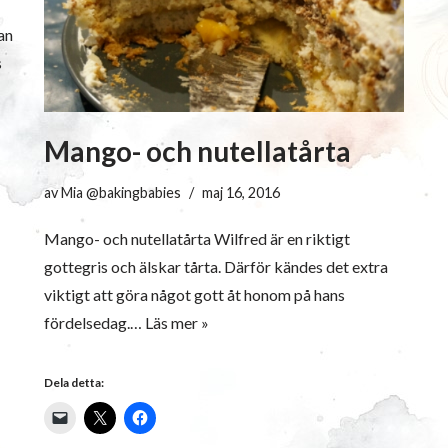
an
s
Mango- och nutellatårta
av
Mia @bakingbabies
maj 16, 2016
Mango- och nutellatårta Wilfred är en riktigt
gottegris och älskar tårta. Därför kändes det extra
viktigt att göra något gott åt honom på hans
fördelsedag.…
Läs mer »
Dela detta: