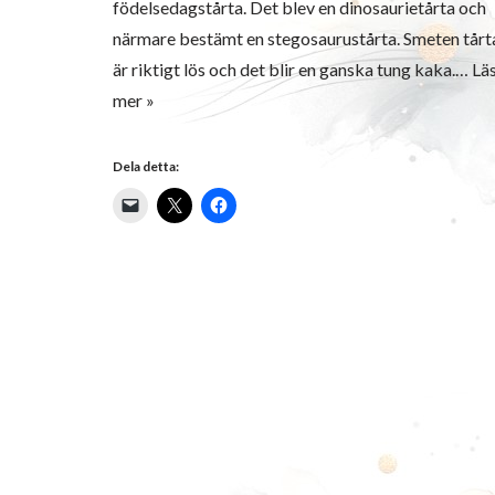
födelsedagstårta. Det blev en dinosaurietårta och
närmare bestämt en stegosaurustårta. Smeten tårt
är riktigt lös och det blir en ganska tung kaka.…
Lä
mer »
Dela detta: