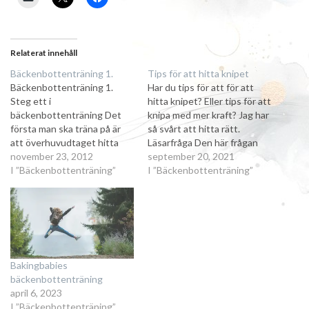
Relaterat innehåll
Bäckenbottenträning 1.
Tips för att hitta knipet
Bäckenbottenträning 1.
Har du tips för att för att
Steg ett i
hitta knipet? Eller tips för att
bäckenbottenträning Det
knipa med mer kraft? Jag har
första man ska träna på är
så svårt att hitta rätt.
att överhuvudtaget hitta
Läsarfråga Den här frågan
knipet. En del förespråkar
november 23, 2012
kom in och jag vill till att
september 20, 2021
att man ska testa att knipa
I ”Bäckenbottenträning”
börja med hänvisa till en rad
I ”Bäckenbottenträning”
av strålen när man kissar, för
andra inlägg jag redan skrivit
att det är samma muskler
om bäckenbottenträning
som används. Testa och se
och knip.…
om det funkar för dig? Det är
ett…
Bakingbabies
bäckenbottenträning
april 6, 2023
I ”Bäckenbottenträning”