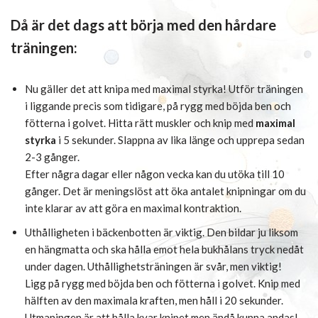
Då är det dags att börja med den hårdare
träningen:
Nu gäller det att knipa med maximal styrka! Utför träningen
i liggande precis som tidigare, på rygg med böjda ben och
fötterna i golvet. Hitta rätt muskler och knip med
maximal
styrka
i 5 sekunder. Slappna av lika länge och upprepa sedan
2-3 gånger.
Efter några dagar eller någon vecka kan du utöka till 10
gånger. Det är meningslöst att öka antalet knipningar om du
inte klarar av att göra en maximal kontraktion.
Uthålligheten i bäckenbotten är viktig. Den bildar ju liksom
en hängmatta och ska hålla emot hela bukhålans tryck nedåt
under dagen. Uthållighetsträningen är svår, men viktig!
Ligg på rygg med böjda ben och fötterna i golvet. Knip med
hälften av den maximala kraften, men håll i 20 sekunder.
Utmaningen är att hålla kvar knipet men ändå kunna andas!