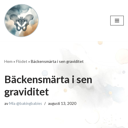
Hoppa
till
innehåll
Hem
»
Flödet
»
Bäckensmärta i sen graviditet
Bäckensmärta i sen
graviditet
av
Mia @bakingbabies
augusti 13, 2020