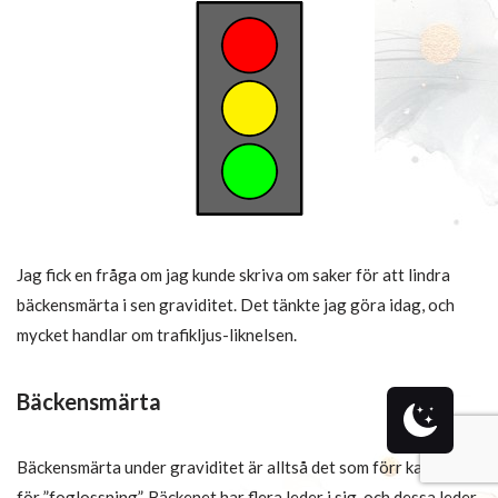
Jag fick en fråga om jag kunde skriva om saker för att lindra
bäckensmärta i sen graviditet. Det tänkte jag göra idag, och
mycket handlar om trafikljus-liknelsen.
Bäckensmärta
Bäckensmärta under graviditet är alltså det som förr kallades
för ”foglossning”. Bäckenet har flera leder i sig, och dessa leder