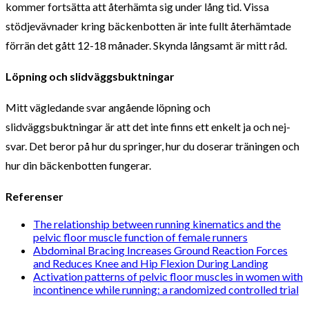
kommer fortsätta att återhämta sig under lång tid. Vissa
stödjevävnader kring bäckenbotten är inte fullt återhämtade
förrän det gått 12-18 månader. Skynda långsamt är mitt råd.
Löpning och slidväggsbuktningar
Mitt vägledande svar angående löpning och
slidväggsbuktningar är att det inte finns ett enkelt ja och nej-
svar. Det beror på hur du springer, hur du doserar träningen och
hur din bäckenbotten fungerar.
Referenser
The relationship between running kinematics and the
pelvic floor muscle function of female runners
Abdominal Bracing Increases Ground Reaction Forces
and Reduces Knee and Hip Flexion During Landing
Activation patterns of pelvic floor muscles in women with
incontinence while running: a randomized controlled trial