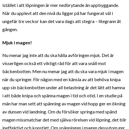
istället i att löpningen är mer nedbrytande än uppbyggande.
När du upplevt att den nivå du ligger på har fungerat väl i
ungefär tre veckor kan det vara dags att stegra – litegrann åt
gången.
Mjuk i magen!
Nu menar jag inte att du ska hålla avföringen mjuk. Det är
visserligen också ett viktigt råd för att vara snäll mot
bäckenbotten. Men nu menar jag att du ska vara mjuk i magen
när du springer. För någon med en känsla av att behöva knipa
upp sin bäckenbotten under all belastning är det lätt att hamna
i att både knipa och spänna magen i tid och otid. I en studie på
män har man sett att spänning av magen vid hopp ger en ökning
av dunsen vid landning. Om du försöker springa med spänd
magen missmatchar det med själva rörelsen vid löpning, det blir
ineffektivt och konstigt. Om spänningen i magen dessutom ger