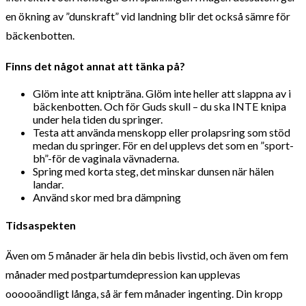
en ökning av ”dunskraft” vid landning blir det också sämre för
bäckenbotten.
Finns det något annat att tänka på?
Glöm inte att knipträna. Glöm inte heller att slappna av i
bäckenbotten. Och för Guds skull – du ska INTE knipa
under hela tiden du springer.
Testa att använda menskopp eller prolapsring som stöd
medan du springer. För en del upplevs det som en ”sport-
bh”-för de vaginala vävnaderna.
Spring med korta steg, det minskar dunsen när hälen
landar.
Använd skor med bra dämpning
Tidsaspekten
Även om 5 månader är hela din bebis livstid, och även om fem
månader med postpartumdepression kan upplevas
oooooändligt långa, så är fem månader ingenting. Din kropp