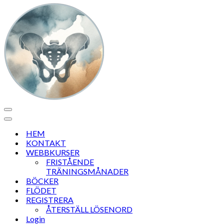
Navigeringsmeny
Navigeringsmeny
HEM
KONTAKT
WEBBKURSER
FRISTÅENDE
TRÄNINGSMÅNADER
BÖCKER
FLÖDET
REGISTRERA
ÅTERSTÄLL LÖSENORD
Login