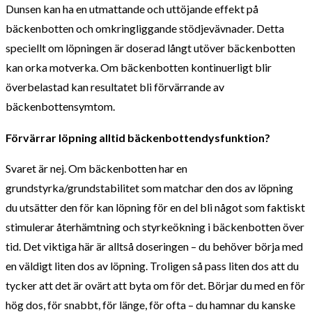
Dunsen kan ha en utmattande och uttöjande effekt på
bäckenbotten och omkringliggande stödjevävnader. Detta
speciellt om löpningen är doserad långt utöver bäckenbotten
kan orka motverka. Om bäckenbotten kontinuerligt blir
överbelastad kan resultatet bli förvärrande av
bäckenbottensymtom.
Förvärrar löpning alltid bäckenbottendysfunktion?
Svaret är nej. Om bäckenbotten har en
grundstyrka/grundstabilitet som matchar den dos av löpning
du utsätter den för kan löpning för en del bli något som faktiskt
stimulerar återhämtning och styrkeökning i bäckenbotten över
tid. Det viktiga här är alltså doseringen – du behöver börja med
en väldigt liten dos av löpning. Troligen så pass liten dos att du
tycker att det är ovärt att byta om för det. Börjar du med en för
hög dos, för snabbt, för länge, för ofta – du hamnar du kanske