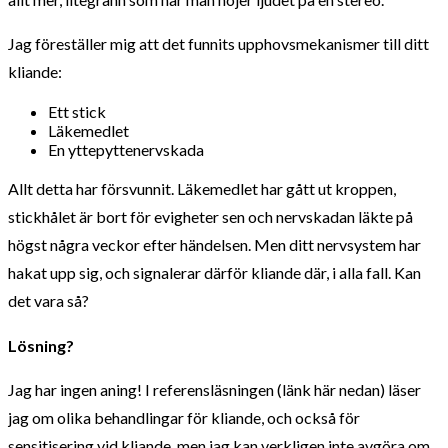
Jag föreställer mig att det funnits upphovsmekanismer till ditt
kliande:
Ett stick
Läkemedlet
En yttepyttenervskada
Allt detta har försvunnit. Läkemedlet har gått ut kroppen,
stickhålet är bort för evigheter sen och nervskadan läkte på
högst några veckor efter händelsen. Men ditt nervsystem har
hakat upp sig, och signalerar därför kliande där, i alla fall. Kan
det vara så?
Lösning?
Jag har ingen aning! I referensläsningen (länk här nedan) läser
jag om olika behandlingar för kliande, och också för
sensitisering vid kliande, men jag kan verkligen inte avgöra om