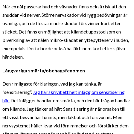
När en nål passerar hud och vävnader finns också risk att den
snuddar vid nerver. Större nervskador vid ryggbedövningar är
ovanliga, och de flesta mindre skador försvinner kort efter
sticket. Det finns en möjlighet att kliandet uppstod som en
biverkning av att nålen mikro-skadat en yttepyttenerv i huden,
exempelvis. Detta borde också ha läkt inom kort efter själva
händelsen.
Långvariga smärta/obehagsfenomen
Den rimligaste förklaringen, vad jag kan tänka, är
”sensitisering”.
Jag har skrivit ett helt inlägg om sensitisering
här.
Det inlägget handlar om smärta, och den här frågan handlar
om kliande. Jag tänker så här: Sensitisering är när orsaken till
ett visst besvär har funnits, men läkt ut och försvunnit. Men
nervsystemet håller kvar vid förnimmelser och förstärker dem
allt mer, litegrann som när man höjer ljudet på en stereo.