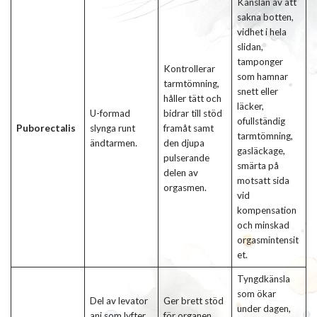
Känslan av att
sakna botten,
vidhet i hela
slidan,
tamponger
Kontrollerar
som hamnar
tarmtömning,
snett eller
håller tätt och
läcker,
U-formad
bidrar till stöd
ofullständig
Puborectalis
slynga runt
framåt samt
tarmtömning,
ändtarmen.
den djupa
gasläckage,
pulserande
smärta på
delen av
motsatt sida
orgasmen.
vid
kompensation
och minskad
orgasmintensit
et.
Tyngdkänsla
som ökar
Del av levator
Ger brett stöd
under dagen,
ani som lyfter
för organen