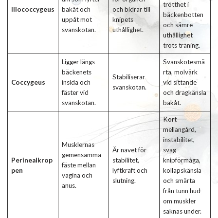
trötthet i
Iliococcygeus
bakåt och
och bidrar till
bäckenbotten
uppåt mot
knipets
och sämre
svanskotan.
uthållighet.
uthållighet
trots träning.
Ligger längs
Svanskotesmä
bäckenets
rta, molvärk
Stabiliserar
Coccygeus
insida och
vid sittande
svanskotan.
fäster vid
och dragkänsla
svanskotan.
bakåt.
Kort
mellangård,
instabilitet,
Musklernas
Är navet för
svag
gemensamma
Perinealkrop
stabilitet,
knipförmåga,
fäste mellan
pen
lyftkraft och
kollapskänsla
vagina och
slutning.
och smärta
anus.
från tunn hud
om muskler
saknas under.