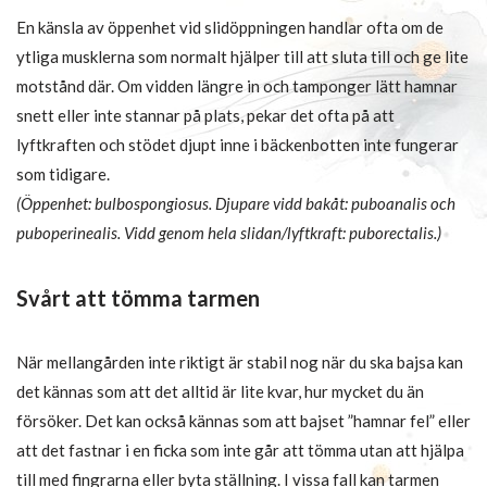
En känsla av öppenhet
vid slidöppningen handlar ofta om de
ytliga musklerna som normalt hjälper till att sluta till och ge lite
motstånd där. Om vidden längre in och tamponger lätt hamnar
snett eller inte stannar på plats, pekar det ofta på att
lyftkraften och stödet djupt inne i bäckenbotten inte fungerar
som tidigare.
(Öppenhet: bulbospongiosus. Djupare vidd bakåt: puboanalis och
puboperinealis. Vidd genom hela slidan/lyftkraft: puborectalis.)
Svårt att tömma tarmen
När mellangården inte riktigt är stabil nog när du ska bajsa kan
det kännas som att det alltid är lite kvar, hur mycket du än
försöker. Det kan också kännas som att bajset ”hamnar fel” eller
att det fastnar i en ficka som inte går att tömma utan att hjälpa
till med fingrarna eller byta ställning. I vissa fall kan tarmen