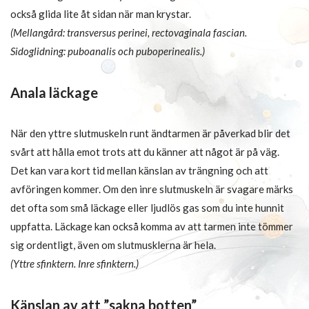
också glida lite åt sidan när man krystar.
(Mellangård: transversus perinei, rectovaginala fascian.
Sidoglidning: puboanalis och puboperinealis.)
Anala läckage
När den yttre slutmuskeln runt ändtarmen är påverkad blir det
svårt att hålla emot trots att du känner att något är på väg.
Det kan vara kort tid mellan känslan av trängning och att
avföringen kommer. Om den inre slutmuskeln är svagare märks
det ofta som små läckage eller ljudlös gas som du inte hunnit
uppfatta. Läckage kan också komma av att tarmen inte tömmer
sig ordentligt, även om slutmusklerna är hela.
(Yttre sfinktern. Inre sfinktern.)
Känslan av att ”sakna botten”