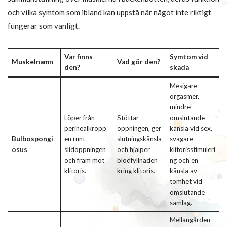
och vilka symtom som ibland kan uppstå när något inte riktigt
fungerar som vanligt.
Var finns
Symtom vid
Muskelnamn
Vad gör den?
den?
skada
Mesigare
orgasmer,
mindre
Löper från
Stöttar
omslutande
perinealkropp
öppningen, ger
känsla vid sex,
Bulbospongi
en runt
slutningskänsla
svagare
osus
slidöppningen
och hjälper
klitorisstimuleri
och fram mot
blodfyllnaden
ng och en
klitoris.
kring klitoris.
känsla av
tomhet vid
omslutande
samlag.
Mellangården