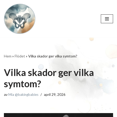
Hoppa
till
innehåll
Hem
»
Flödet
»
Vilka skador ger vilka symtom?
Vilka skador ger vilka
symtom?
av
Mia @bakingbabies
april 29, 2026