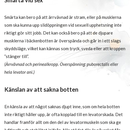
Smärta vid sex
Smärta kan bero på att ärrvävnad är stram, eller på musklerna
som ska kunna upp slidöppningen vid sexuell upphetsning inte
riktigt gör sitt jobb. Det kan också bero på att de djupare
musklerna i bäckenbotten är överspända och går in i ett slags
skyddsläge, vilket kan kännas som tryck, sveda eller att kroppen
”stänger till”.
(Ärrvävnad och perinealkropp. Överspänning: puborectalis eller
hela levator ani.)
Känslan av att sakna botten
En känsla av att något saknas djupt inne, som om hela botten
inte riktigt håller upp, är ofta kopplad till en levatorskada. Det
handlar framför allt om den del av levatormuskeln som ska ge