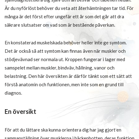
Är du nyförlöst behöver du veta att återhämtningen tar tid. För
många är det först efter ungefär ett år som det går att dra
säkrare slutsatser om vad som är bestående påverkan.
En konstaterad muskelskada behöver heller inte ge symtom.
Det är också så att symtom kan finnas även när muskler och
stödjevävnad ser normala ut. Kroppen fungerar i lager med
samspelet mellan muskler, bindväv, hållning, vanor och
belastning. Den här översikten är därför tänkt som ett sätt att
förstå anatomin och funktionen, men inte som en grund till
diagnos.
En översikt
För att du lättare ska kunna orientera dig har jag gjort en
sammanställning över musklerna i bäckenbotten, deras funktion