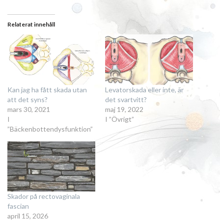
Relaterat innehåll
Kan jag ha fått skada utan
Levatorskada eller inte, är
att det syns?
det svartvitt?
mars 30, 2021
maj 19, 2022
I
I ”Övrigt”
”Bäckenbottendysfunktion”
Skador på rectovaginala
fascian
april 15, 2026