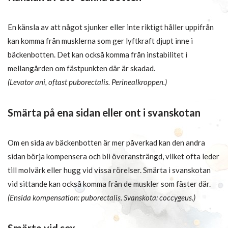
En känsla av att något sjunker eller inte riktigt håller uppifrån
kan komma från musklerna som ger lyftkraft djupt inne i
bäckenbotten. Det kan också komma från instabilitet i
mellangården om fästpunkten där är skadad.
(Levator ani, oftast puborectalis. Perinealkroppen.)
Smärta på ena sidan eller ont i svanskotan
Om en sida av bäckenbotten är mer påverkad kan den andra
sidan börja kompensera och bli överansträngd, vilket ofta leder
till molvärk eller hugg vid vissa rörelser. Smärta i svanskotan
vid sittande kan också komma från de muskler som fäster där.
(Ensida kompensation: puborectalis. Svanskota: coccygeus.)