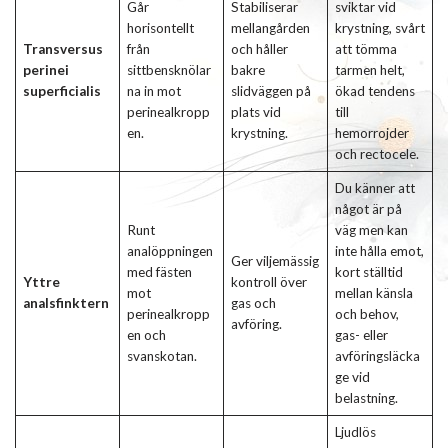
Går
Stabiliserar
sviktar vid
horisontellt
mellangården
krystning, svårt
Transversus
från
och håller
att tömma
perinei
sittbensknölar
bakre
tarmen helt,
superficialis
na in mot
slidväggen på
ökad tendens
perinealkropp
plats vid
till
en.
krystning.
hemorrojder
och rectocele.
Du känner att
något är på
Runt
väg men kan
analöppningen
inte hålla emot,
Ger viljemässig
med fästen
kort ställtid
Yttre
kontroll över
mot
mellan känsla
analsfinktern
gas och
perinealkropp
och behov,
avföring.
en och
gas- eller
svanskotan.
avföringsläcka
ge vid
belastning.
Ljudlös