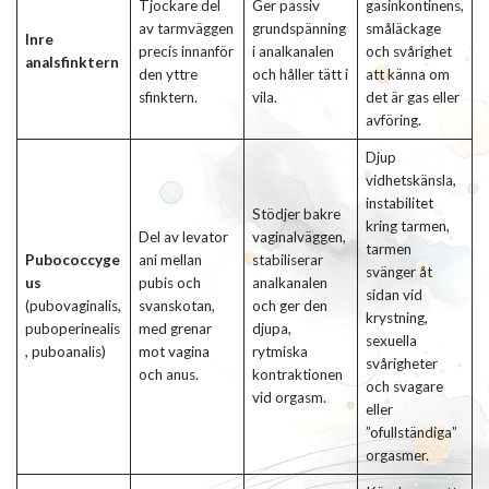
Tjockare del
Ger passiv
gasinkontinens,
av tarmväggen
grundspänning
småläckage
Inre
precis innanför
i analkanalen
och svårighet
analsfinktern
den yttre
och håller tätt i
att känna om
sfinktern.
vila.
det är gas eller
avföring.
Djup
vidhetskänsla,
instabilitet
Stödjer bakre
kring tarmen,
Del av levator
vaginalväggen,
tarmen
Pubococcyge
ani mellan
stabiliserar
svänger åt
us
pubis och
analkanalen
sidan vid
(pubovaginalis,
svanskotan,
och ger den
krystning,
puboperinealis
med grenar
djupa,
sexuella
, puboanalis)
mot vagina
rytmiska
svårigheter
och anus.
kontraktionen
och svagare
vid orgasm.
eller
”ofullständiga”
orgasmer.