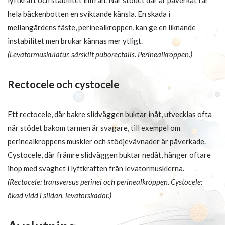
lyftkraft och stabilitet inifrån. När stödet där är påverkat får
hela bäckenbotten en sviktande känsla. En skada i
mellangårdens fäste, perinealkroppen, kan ge en liknande
instabilitet men brukar kännas mer ytligt.
(Levatormuskulatur, särskilt puborectalis. Perinealkroppen.)
Rectocele och cystocele
Ett rectocele, där bakre slidväggen buktar inåt, utvecklas ofta
när stödet bakom tarmen är svagare, till exempel om
perinealkroppens muskler och stödjevävnader är påverkade.
Cystocele, där främre slidväggen buktar nedåt, hänger oftare
ihop med svaghet i lyftkraften från levatormusklerna.
(Rectocele: transversus perinei och perinealkroppen. Cystocele:
ökad vidd i slidan, levatorskador.)