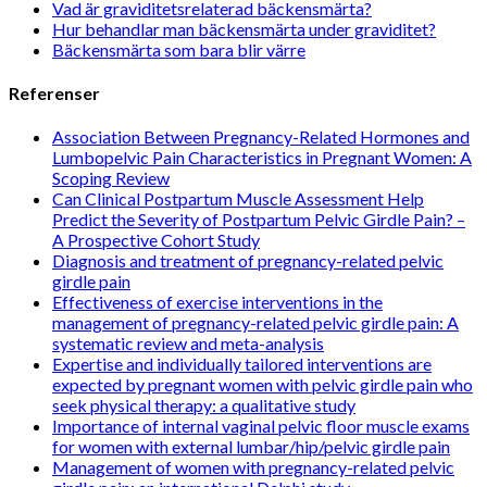
Vad är graviditetsrelaterad bäckensmärta?
Hur behandlar man bäckensmärta under graviditet?
Bäckensmärta som bara blir värre
Referenser
Association Between Pregnancy-Related Hormones and
Lumbopelvic Pain Characteristics in Pregnant Women: A
Scoping Review
Can Clinical Postpartum Muscle Assessment Help
Predict the Severity of Postpartum Pelvic Girdle Pain? –
A Prospective Cohort Study
Diagnosis and treatment of pregnancy-related pelvic
girdle pain
Effectiveness of exercise interventions in the
management of pregnancy-related pelvic girdle pain: A
systematic review and meta-analysis
Expertise and individually tailored interventions are
expected by pregnant women with pelvic girdle pain who
seek physical therapy: a qualitative study
Importance of internal vaginal pelvic floor muscle exams
for women with external lumbar/hip/pelvic girdle pain
Management of women with pregnancy-related pelvic