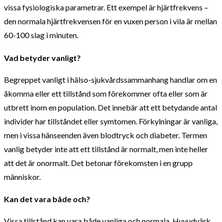
vissa fysiologiska parametrar. Ett exempel är hjärtfrekvens –
den normala hjärtfrekvensen för en vuxen person i vila är mellan
60-100 slag i minuten.
Vad betyder vanligt?
Begreppet vanligt i hälso-sjukvårdssammanhang handlar om en
åkomma eller ett tillstånd som förekommer ofta eller som är
utbrett inom en population. Det innebär att ett betydande antal
individer har tillståndet eller symtomen. Förkylningar är vanliga,
men i vissa hänseenden även blodtryck och diabeter. Termen
vanlig betyder inte att ett tillstånd är normalt, men inte heller
att det är onormalt. Det betonar förekomsten i en grupp
människor.
Kan det vara både och?
Vissa tillstånd kan vara både vanliga och normala. Huvudvärk