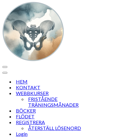
Navigeringsmeny
Navigeringsmeny
HEM
KONTAKT
WEBBKURSER
FRISTÅENDE
TRÄNINGSMÅNADER
BÖCKER
FLÖDET
REGISTRERA
ÅTERSTÄLL LÖSENORD
Login