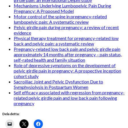
girdle pain: an international Delphi study
Mechanisms Underlying Lumbopelvic Pain During
Pregnancy: A Proposed Model
Motor control of the spine in pregnancy-related
lumbopelvic pain: A systematic review
Pelvic girdle pain during pregnancy: a review of recent
evidence
Physical therapy treatment for pregnancy-related low
back and pelvic pain: a systematic review
Pregnancy-related low back pain and pelvic girdle pain
approximately 14 months after pregnancy – pain status,
self-rated health and family situation
Role of depressive symptoms on the development of
pelvic girdle pain in pregnancy: A prospective inception
cohort study
Sacroiliac Joint and Pelvic Dysfunction Due to
Symphysiolysis in Postpartum Women
Self efficacy associated with regression from pregnancy-
related pelvic girdle pain and low back pain following
pregnancy
Dela detta: