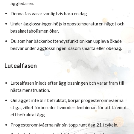
äggledaren.
Denna fas varar vanligtvis bara en dag.
Under ägglossningen höjs kroppstemperaturen något och
basalmetabolismen ökar.
Du som har bäckenbottendysfunktion kan uppleva ökade
besvär under ägglossningen, såsom smärta eller obehag.
Lutealfasen
Lutealfasen inleds efter ägglossningen och varar fram till
nästa menstruation.
Om ägget inte blir befruktat, börjar progesteronnivåerna
stiga, vilket förbereder livmoderslemhinnan för att ta emot
ett befruktat ägg.
Progesteronnivåerna når sin topp runt dag 21 i cykeln.