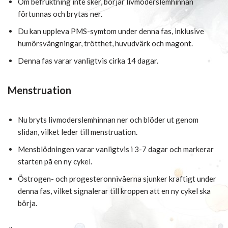
Om befruktning inte sker, börjar livmoderslemhinnan
förtunnas och brytas ner.
Du kan uppleva PMS-symtom under denna fas, inklusive
humörsvängningar, trötthet, huvudvärk och magont.
Denna fas varar vanligtvis cirka 14 dagar.
Menstruation
Nu bryts livmoderslemhinnan ner och blöder ut genom
slidan, vilket leder till menstruation.
Mensblödningen varar vanligtvis i 3-7 dagar och markerar
starten på en ny cykel.
Östrogen- och progesteronnivåerna sjunker kraftigt under
denna fas, vilket signalerar till kroppen att en ny cykel ska
börja.