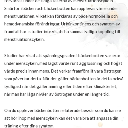
förvärras under de tidiga faserna av menstruationscykeln.
Smärtor i bäcken och bäckenbotten kan upplevas värre under
menstruationen, vilket kan förklaras av både hormonella och
hemodynamiska förändringar. Urininkontinens och symtom av
framfall har i studier inte visats ha samma tydliga koppling till
menstruationscykeln.
Studier har visat att spänningsgraden i bäckenbotten varierar
under menscykeln, med lägst värde runt ägglossning och högst
värde precis innan mens. Det verkar framförallt vara östrogen
som påverkar detta. När det gäller bäckenbotten är detta också
tydligast när det gäller amning eller tiden efter klimakteriet,
när man har låga nivåer av östrogen under en längre tid.
Om du upplever bäckenbottenrelaterade besvär som du kan se
att hör ihop med menscykeln kan det vara bra att anpassa din
träning efter dina symtom.