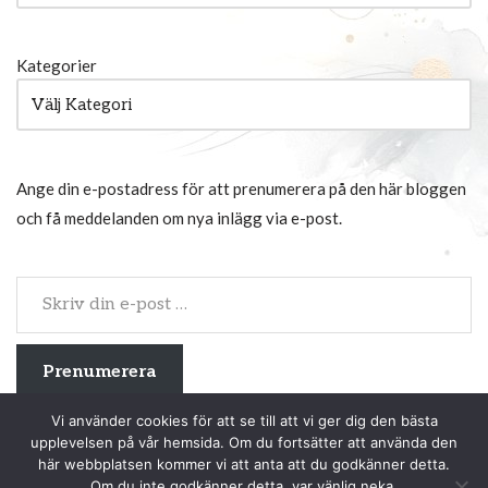
Kategorier
Ange din e-postadress för att prenumerera på den här bloggen
och få meddelanden om nya inlägg via e-post.
Prenumerera
Vi använder cookies för att se till att vi ger dig den bästa
Gör som 2 958 andra, prenumerera du med.
upplevelsen på vår hemsida. Om du fortsätter att använda den
här webbplatsen kommer vi att anta att du godkänner detta.
Om du inte godkänner detta, var vänlig neka.