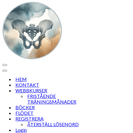
Navigeringsmeny
Navigeringsmeny
HEM
KONTAKT
WEBBKURSER
FRISTÅENDE
TRÄNINGSMÅNADER
BÖCKER
FLÖDET
REGISTRERA
ÅTERSTÄLL LÖSENORD
Login