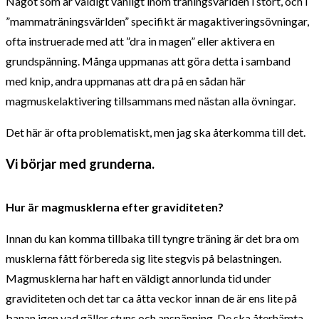
Något som är väldigt vanligt inom träningsvärlden i stort, och i
”mammaträningsvärlden” specifikt är magaktiveringsövningar,
ofta instruerade med att ”dra in magen” eller aktivera en
grundspänning. Många uppmanas att göra detta i samband
med knip, andra uppmanas att dra på en sådan här
magmuskelaktivering tillsammans med nästan alla övningar.
Det här är ofta problematiskt, men jag ska återkomma till det.
Vi börjar med grunderna.
Hur är magmusklerna efter graviditeten?
Innan du kan komma tillbaka till tyngre träning är det bra om
musklerna fått förbereda sig lite stegvis på belastningen.
Magmusklerna har haft en väldigt annorlunda tid under
graviditeten och det tar ca åtta veckor innan de är ens lite på
banan igen vad gäller stuns och anspänning. De ska återhämta