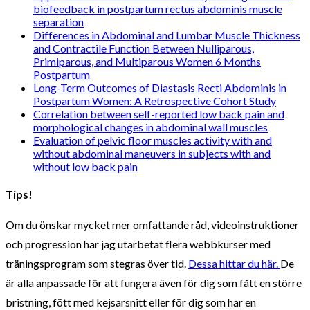
biofeedback in postpartum rectus abdominis muscle
separation
Differences in Abdominal and Lumbar Muscle Thickness
and Contractile Function Between Nulliparous,
Primiparous, and Multiparous Women 6 Months
Postpartum
Long-Term Outcomes of Diastasis Recti Abdominis in
Postpartum Women: A Retrospective Cohort Study
Correlation between self-reported low back pain and
morphological changes in abdominal wall muscles
Evaluation of pelvic floor muscles activity with and
without abdominal maneuvers in subjects with and
without low back pain
Tips!
Om du önskar mycket mer omfattande råd, videoinstruktioner
och progression har jag utarbetat flera webbkurser med
träningsprogram som stegras över tid.
Dessa hittar du här.
De
är alla anpassade för att fungera även för dig som fått en större
bristning, fött med kejsarsnitt eller för dig som har en