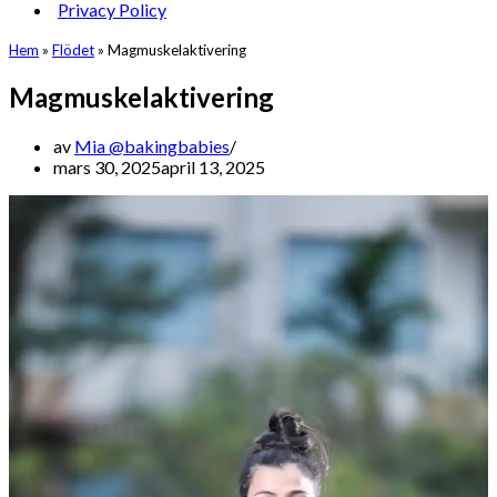
Privacy Policy
Hem
»
Flödet
»
Magmuskelaktivering
Magmuskelaktivering
av
Mia @bakingbabies
mars 30, 2025
april 13, 2025