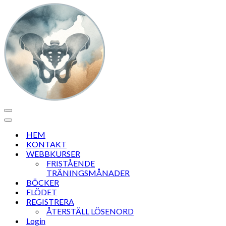
Navigeringsmeny
Navigeringsmeny
HEM
KONTAKT
WEBBKURSER
FRISTÅENDE
TRÄNINGSMÅNADER
BÖCKER
FLÖDET
REGISTRERA
ÅTERSTÄLL LÖSENORD
Login