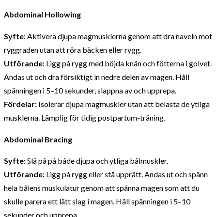
Abdominal Hollowing
Syfte:
Aktivera djupa magmusklerna genom att dra naveln mot
ryggraden utan att röra bäcken eller rygg.
Utförande:
Ligg på rygg med böjda knän och fötterna i golvet.
Andas ut och dra försiktigt in nedre delen av magen. Håll
spänningen i 5–10 sekunder, slappna av och upprepa.
Fördelar:
Isolerar djupa magmuskler utan att belasta de ytliga
musklerna. Lämplig för tidig postpartum-träning.
Abdominal Bracing
Syfte:
Slå på på både djupa och ytliga bålmuskler.
Utförande:
Ligg på rygg eller stå upprätt. Andas ut och spänn
hela bålens muskulatur genom att spänna magen som att du
skulle parera ett lätt slag i magen. Håll spänningen i 5–10
sekunder och upprepa.